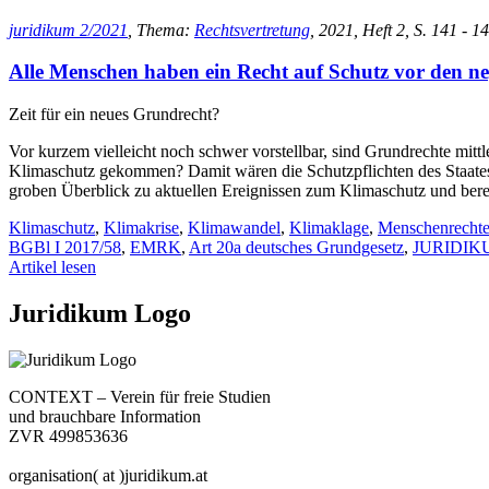
juridikum 2/2021
, Thema:
Rechtsvertretung
, 2021, Heft 2, S. 141 - 14
Alle Menschen haben ein Recht auf Schutz vor den n
Zeit für ein neues Grundrecht?
Vor kurzem vielleicht noch schwer vorstellbar, sind Grundrechte mit
Klimaschutz gekommen? Damit wären die Schutzpflichten des Staates 
groben Überblick zu aktuellen Ereignissen zum Klimaschutz und ber
Klimaschutz
,
Klimakrise
,
Klimawandel
,
Klimaklage
,
Menschenrecht
BGBl I 2017/58
,
EMRK
,
Art 20a deutsches Grundgesetz
,
JURIDIK
Artikel lesen
Juridikum Logo
CONTEXT – Verein für freie Studien
und brauchbare Information
ZVR 499853636
organisation( at )juridikum.at