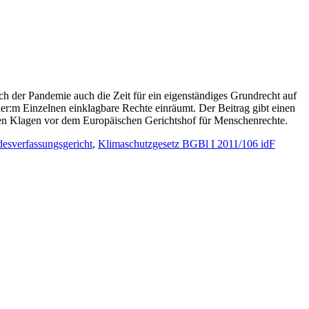
h der Pandemie auch die Zeit für ein eigenständiges Grundrecht auf
r:m Einzelnen einklagbare Rechte einräumt. Der Beitrag gibt einen
gen Klagen vor dem Europäischen Gerichtshof für Menschenrechte.
esverfassungsgericht
,
Klimaschutzgesetz BGBl I 2011/106 idF