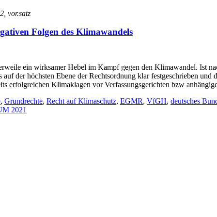
2, vor.satz
egativen Folgen des Klimawandels
tlerweile ein wirksamer Hebel im Kampf gegen den Klimawandel. Ist nac
auf der höchsten Ebene der Rechtsordnung klar festgeschrieben und de
eits erfolgreichen Klimaklagen vor Verfassungsgerichten bzw anhängi
e
,
Grundrechte
,
Recht auf Klimaschutz
,
EGMR
,
VfGH
,
deutsches Bund
UM 2021