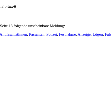
- 4, aktuell
f Seite 18 folgende unscheinbare Meldung:
AntifaschistInnen
,
Passanten
,
Polizei
,
Festnahme
,
Anzeige
,
Lügen
,
Fal