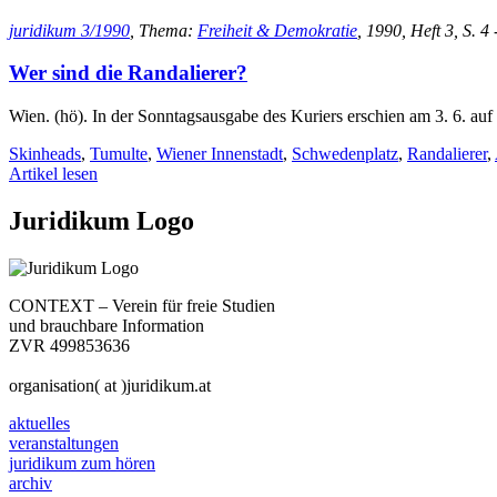
juridikum 3/1990
, Thema:
Freiheit & Demokratie
, 1990, Heft 3, S. 4 
Wer sind die Randalierer?
Wien. (hö). In der Sonntagsausgabe des Kuriers erschien am 3. 6. au
Skinheads
,
Tumulte
,
Wiener Innenstadt
,
Schwedenplatz
,
Randalierer
,
Artikel lesen
Juridikum Logo
CONTEXT – Verein für freie Studien
und brauchbare Information
ZVR 499853636
organisation( at )juridikum.at
aktuelles
veranstaltungen
juridikum zum hören
archiv