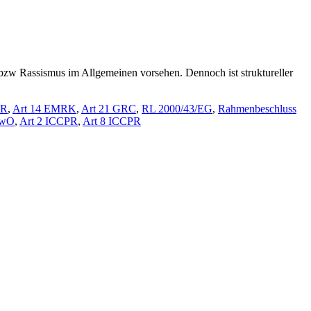
 bzw Rassismus im Allgemeinen vorsehen. Dennoch ist struktureller
MR
,
Art 14 EMRK
,
Art 21 GRC
,
RL 2000/43/EG
,
Rahmenbeschluss
ewO
,
Art 2 ICCPR
,
Art 8 ICCPR