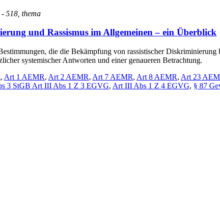
6 - 518, thema
nierung und Rassismus im Allgemeinen – ein Überblick
en Bestimmungen, die die Bekämpfung von rassistischer Diskriminierung
zlicher systemischer Antworten und einer genaueren Betrachtung.
g
,
Art 1 AEMR
,
Art 2 AEMR
,
Art 7 AEMR
,
Art 8 AEMR
,
Art 23 AE
bs 3 StGB Art III Abs 1 Z 3 EGVG
,
Art III Abs 1 Z 4 EGVG
,
§ 87 G