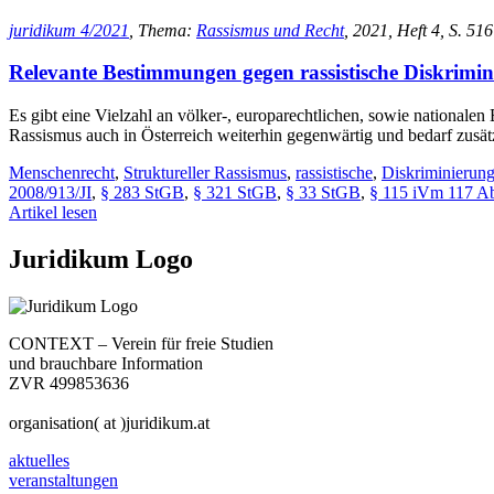
juridikum 4/2021
, Thema:
Rassismus und Recht
, 2021, Heft 4, S. 51
Relevante Bestimmungen gegen rassistische Diskrimi
Es gibt eine Vielzahl an völker-, europarechtlichen, sowie national
Rassismus auch in Österreich weiterhin gegenwärtig und bedarf zusät
Menschenrecht
,
Struktureller Rassismus
,
rassistische
,
Diskriminierun
2008/913/JI
,
§ 283 StGB
,
§ 321 StGB
,
§ 33 StGB
,
§ 115 iVm 117 A
Artikel lesen
Juridikum Logo
CONTEXT – Verein für freie Studien
und brauchbare Information
ZVR 499853636
organisation( at )juridikum.at
aktuelles
veranstaltungen