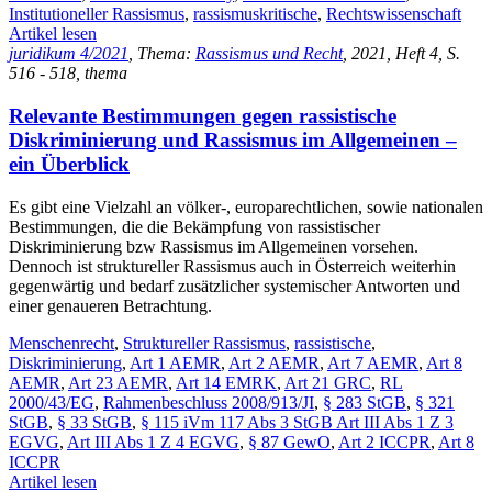
Institutioneller Rassismus
,
rassismuskritische
,
Rechtswissenschaft
Artikel lesen
juridikum 4/2021
, Thema:
Rassismus und Recht
, 2021, Heft 4, S.
516 - 518, thema
Relevante Bestimmungen gegen rassistische
Diskriminierung und Rassismus im Allgemeinen –
ein Überblick
Es gibt eine Vielzahl an völker-, europarechtlichen, sowie nationalen
Bestimmungen, die die Bekämpfung von rassistischer
Diskriminierung bzw Rassismus im Allgemeinen vorsehen.
Dennoch ist struktureller Rassismus auch in Österreich weiterhin
gegenwärtig und bedarf zusätzlicher systemischer Antworten und
einer genaueren Betrachtung.
Menschenrecht
,
Struktureller Rassismus
,
rassistische
,
Diskriminierung
,
Art 1 AEMR
,
Art 2 AEMR
,
Art 7 AEMR
,
Art 8
AEMR
,
Art 23 AEMR
,
Art 14 EMRK
,
Art 21 GRC
,
RL
2000/43/EG
,
Rahmenbeschluss 2008/913/JI
,
§ 283 StGB
,
§ 321
StGB
,
§ 33 StGB
,
§ 115 iVm 117 Abs 3 StGB Art III Abs 1 Z 3
EGVG
,
Art III Abs 1 Z 4 EGVG
,
§ 87 GewO
,
Art 2 ICCPR
,
Art 8
ICCPR
Artikel lesen