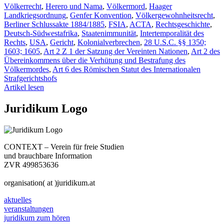
Völkerrecht
,
Herero und Nama
,
Völkermord
,
Haager
Landkriegsordnung
,
Genfer Konvention
,
Völkergewohnheitsrecht
,
Berliner Schlussakte 1884/1885
,
FSIA
,
ACTA
,
Rechtsgeschichte
,
Deutsch-Südwestafrika
,
Staatenimmunität
,
Intertemporalität des
Rechts
,
USA
,
Gericht
,
Kolonialverbrechen
,
28 U.S.C. §§ 1350;
1603; 1605
,
Art 2 Z 1 der Satzung der Vereinten Nationen
,
Art 2 des
Übereinkommens über die Verhütung und Bestrafung des
Völkermordes
,
Art 6 des Römischen Statut des Internationalen
Strafgerichtshofs
Artikel lesen
Juridikum Logo
CONTEXT – Verein für freie Studien
und brauchbare Information
ZVR 499853636
organisation( at )juridikum.at
aktuelles
veranstaltungen
juridikum zum hören