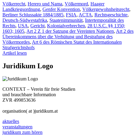
Völkerrecht
,
Herero und Nama
,
Völkermord
,
Haager
Landkriegsordnung
,
Genfer Konvention
,
Völkergewohnheitsrecht
,
Berliner Schlussakte 1884/1885
,
FSIA
,
ACTA
,
Rechtsgeschichte
,
Deutsch-Südwestafrika
,
Staatenimmunität
,
Intertemporalität des
Rechts
,
USA
,
Gericht
,
Kolonialverbrechen
,
28 U.S.C. §§ 1350;
1603; 1605
,
Art 2 Z 1 der Satzung der Vereinten Nationen
,
Art 2 des
Übereinkommens über die Verhütung und Bestrafung des
Völkermordes
,
Art 6 des Römischen Statut des Internationalen
Strafgerichtshofs
Artikel lesen
Juridikum Logo
CONTEXT – Verein für freie Studien
und brauchbare Information
ZVR 499853636
organisation( at )juridikum.at
aktuelles
veranstaltungen
juridikum zum hören