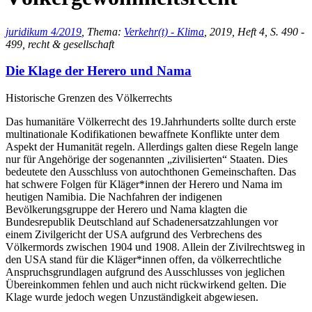
juridikum 4/2019
, Thema:
Verkehr(t) - Klima
, 2019, Heft 4, S. 490 -
499, recht & gesellschaft
Die Klage der Herero und Nama
Historische Grenzen des Völkerrechts
Das humanitäre Völkerrecht des 19.Jahrhunderts sollte durch erste
multinationale Kodifikationen bewaffnete Konflikte unter dem
Aspekt der Humanität regeln. Allerdings galten diese Regeln lange
nur für Angehörige der sogenannten „zivilisierten“ Staaten. Dies
bedeutete den Ausschluss von autochthonen Gemeinschaften. Das
hat schwere Folgen für Kläger*innen der Herero und Nama im
heutigen Namibia. Die Nachfahren der indigenen
Bevölkerungsgruppe der Herero und Nama klagten die
Bundesrepublik Deutschland auf Schadenersatzzahlungen vor
einem Zivilgericht der USA aufgrund des Verbrechens des
Völkermords zwischen 1904 und 1908. Allein der Zivilrechtsweg in
den USA stand für die Kläger*innen offen, da völkerrechtliche
Anspruchsgrundlagen aufgrund des Ausschlusses von jeglichen
Übereinkommen fehlen und auch nicht rückwirkend gelten. Die
Klage wurde jedoch wegen Unzuständigkeit abgewiesen.