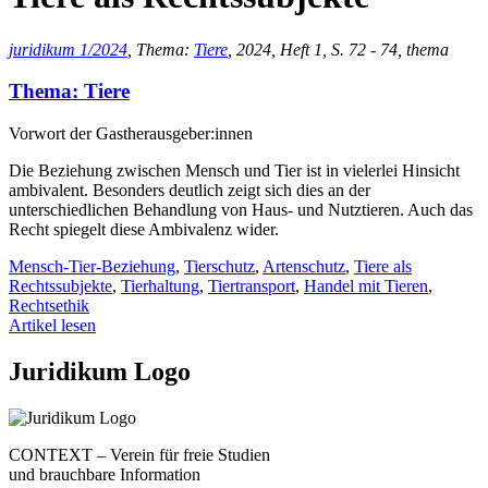
juridikum 1/2024
, Thema:
Tiere
, 2024, Heft 1, S. 72 - 74, thema
Thema: Tiere
Vorwort der Gastherausgeber:innen
Die Beziehung zwischen Mensch und Tier ist in vielerlei Hinsicht
ambivalent. Besonders deutlich zeigt sich dies an der
unterschiedlichen Behandlung von Haus- und Nutztieren. Auch das
Recht spiegelt diese Ambivalenz wider.
Mensch-Tier-Beziehung
,
Tierschutz
,
Artenschutz
,
Tiere als
Rechtssubjekte
,
Tierhaltung
,
Tiertransport
,
Handel mit Tieren
,
Rechtsethik
Artikel lesen
Juridikum Logo
CONTEXT – Verein für freie Studien
und brauchbare Information