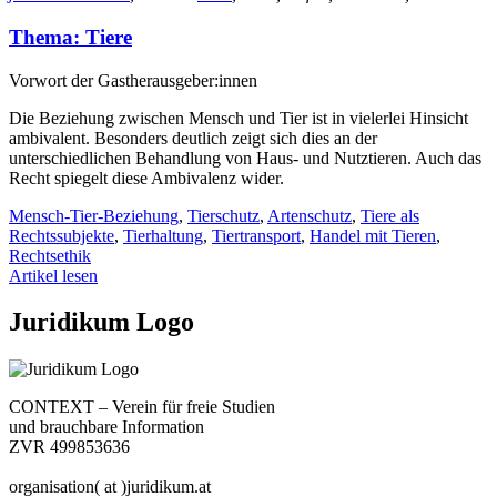
Thema: Tiere
Vorwort der Gastherausgeber:innen
Die Beziehung zwischen Mensch und Tier ist in vielerlei Hinsicht
ambivalent. Besonders deutlich zeigt sich dies an der
unterschiedlichen Behandlung von Haus- und Nutztieren. Auch das
Recht spiegelt diese Ambivalenz wider.
Mensch-Tier-Beziehung
,
Tierschutz
,
Artenschutz
,
Tiere als
Rechtssubjekte
,
Tierhaltung
,
Tiertransport
,
Handel mit Tieren
,
Rechtsethik
Artikel lesen
Juridikum Logo
CONTEXT – Verein für freie Studien
und brauchbare Information
ZVR 499853636
organisation( at )juridikum.at