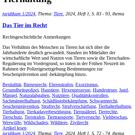
juridikum 1/2024
, Thema:
Tiere
, 2024, Heft 1, S. 83 - 93, thema
Das Tier im Recht
Rechtsgeschichtliche Anmerkungen
Das Verhältnis des Menschen zu Tieren hat sich über die
Jahrhunderte deutlich gewandelt. Standen im Mittelalter der
wirtschaftliche Wert und Nutzen von Tieren sowie die Tierschaden-
Regulierung im Vordergrund, so traten in der Frühen Neuzeit im
Rahmen der Polizeigesetzgebung Bestimmungen zur
Seuchenprävention und -bekämpfung hinzu.
Bestialität
,
Bienenrecht
,
Ehrenstrafen
,
Exorzismus
,
Gesundheitspolizei
,
Haustiere
,
Hexenprozesse
,
Hundesteuer
,
Jagd
,
Mängel
,
Naturalabgaben
,
Nutztiere
,
Qualitätskontrollen
,
Sachmängelhaftung
,
Schädlingsbekämpfung
,
Schwarmrecht
,
Seuchenprävention
,
Strafrecht
,
Strafverschärfung
,
Tierhalterhaftung
,
Tierhaltung
,
Tierkadaverbeseitigung
,
Tierquälerei
,
Tierrechte
,
Tierschutz
,
Tierstrafen
,
Tiertransporte
,
Tierversuche
,
Viehbeschau
,
Werwölfe
,
Wildschaden
,
Wildtiere
,
Zivilrecht
Artikel lesen
juridikum 1/2024
, Thema:
Tiere
, 2024, Heft 1, S. 72 - 74, thema