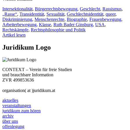
Intersektionalität
,
Bürgerrechtsbewegung
,
Geschlecht
,
Rassismus
,
„Rasse“
,
Transidentität
,
Sexualität
,
Geschlechtsidentität
,
queer
,
Diskriminierung
,
Menschenrechte
,
Biographie
,
Frauenbewegung
,
Arbeiterbewegung
,
Klasse
,
Ruth Bader Ginsburg
,
USA
,
Rechtskämpfe
,
Rechtsphilosophie und Politik
Artikel lesen
Juridikum Logo
CONTEXT – Verein für freie Studien
und brauchbare Information
ZVR 499853636
organisation( at )juridikum.at
aktuelles
veranstaltungen
juridikum zum hören
archiv
über uns
offenlegung