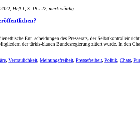
 2022, Heft 1, S. 18 - 22, merk.würdig
röffentlichen?
edienethische Ent- scheidungen des Presserats, der Selbstkontrolleinrich
Mitgliedern der türkis-blauen Bundesregierung zitiert wurde. In den 
äre
,
Vertraulichkeit
,
Meinungsfreiheit
,
Pressefreiheit
,
Politik
,
Chats
,
Pun