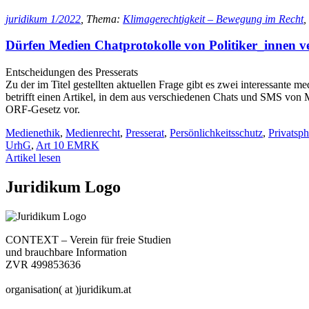
juridikum 1/2022
, Thema:
Klimagerechtigkeit – Bewegung im Recht
,
Dürfen Medien Chatprotokolle von Politiker_innen ve
Entscheidungen des Presserats
Zu der im Titel gestellten aktuellen Frage gibt es zwei interessante m
betrifft einen Artikel, in dem aus verschiedenen Chats und SMS von 
ORF-Gesetz vor.
Medienethik
,
Medienrecht
,
Presserat
,
Persönlichkeitsschutz
,
Privatsph
UrhG
,
Art 10 EMRK
Artikel lesen
Juridikum Logo
CONTEXT – Verein für freie Studien
und brauchbare Information
ZVR 499853636
organisation( at )juridikum.at