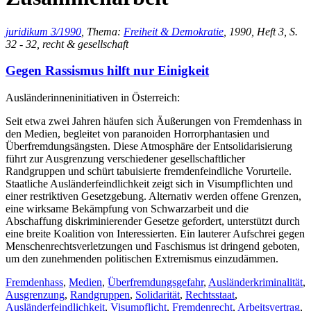
juridikum 3/1990
, Thema:
Freiheit & Demokratie
, 1990, Heft 3, S.
32 - 32, recht & gesellschaft
Gegen Rassismus hilft nur Einigkeit
Ausländerinneninitiativen in Österreich:
Seit etwa zwei Jahren häufen sich Äußerungen von Fremdenhass in
den Medien, begleitet von paranoiden Horrorphantasien und
Überfremdungsängsten. Diese Atmosphäre der Entsolidarisierung
führt zur Ausgrenzung verschiedener gesellschaftlicher
Randgruppen und schürt tabuisierte fremdenfeindliche Vorurteile.
Staatliche Ausländerfeindlichkeit zeigt sich in Visumpflichten und
einer restriktiven Gesetzgebung. Alternativ werden offene Grenzen,
eine wirksame Bekämpfung von Schwarzarbeit und die
Abschaffung diskriminierender Gesetze gefordert, unterstützt durch
eine breite Koalition von Interessierten. Ein lauterer Aufschrei gegen
Menschenrechtsverletzungen und Faschismus ist dringend geboten,
um den zunehmenden politischen Extremismus einzudämmen.
Fremdenhass
,
Medien
,
Überfremdungsgefahr
,
Ausländerkriminalität
,
Ausgrenzung
,
Randgruppen
,
Solidarität
,
Rechtsstaat
,
Ausländerfeindlichkeit
,
Visumpflicht
,
Fremdenrecht
,
Arbeitsvertrag
,