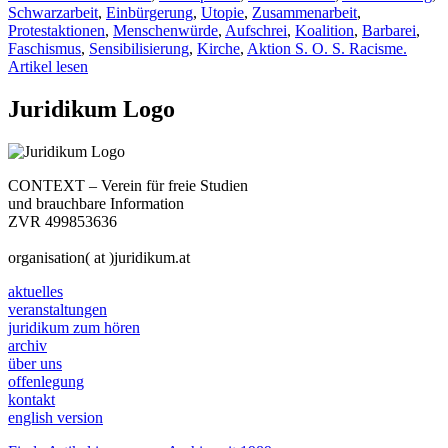
Schwarzarbeit
,
Einbürgerung
,
Utopie
,
Zusammenarbeit
,
Protestaktionen
,
Menschenwürde
,
Aufschrei
,
Koalition
,
Barbarei
,
Faschismus
,
Sensibilisierung
,
Kirche
,
Aktion S. O. S. Racisme.
Artikel lesen
Juridikum Logo
CONTEXT – Verein für freie Studien
und brauchbare Information
ZVR 499853636
organisation( at )juridikum.at
aktuelles
veranstaltungen
juridikum zum hören
archiv
über uns
offenlegung
kontakt
english version