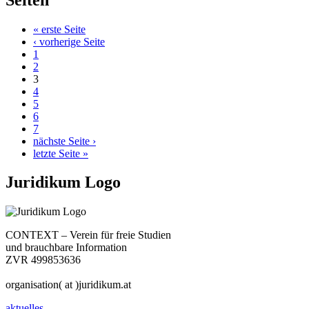
« erste Seite
‹ vorherige Seite
1
2
3
4
5
6
7
nächste Seite ›
letzte Seite »
Juridikum Logo
CONTEXT – Verein für freie Studien
und brauchbare Information
ZVR 499853636
organisation( at )juridikum.at
aktuelles