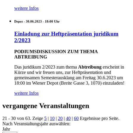
weitere Infos
Depot -
30.06.2023 - 18:00
Uhr
Einladung zur Heftpräsentation juridikum
2/2023
PODIUMSDISKUSSION ZUM THEMA
ABTREIBUNG
Das juridikum 2/2023 zum thema
Abtreibung
erscheint in
Kürze und wir freuen uns, zur Heftpräsentation und
gemeinsamen Semesterausklang am Freitag 30.6.2023 um
18:00 im Wiener Depot (Breite Gasse 3, 1070) einzuladen!
weitere Infos
vergangene Veranstaltungen
21 - 30 von 63. Zeige
5
|
10
|
20
|
40
|
60
Ergebnisse pro Seite.
Nach Veranstaltungsjahr auswählen:
Jahr