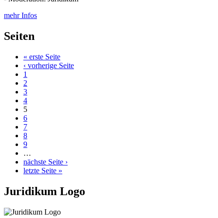
mehr Infos
Seiten
« erste Seite
‹ vorherige Seite
1
2
3
4
5
6
7
8
9
…
nächste Seite ›
letzte Seite »
Juridikum Logo