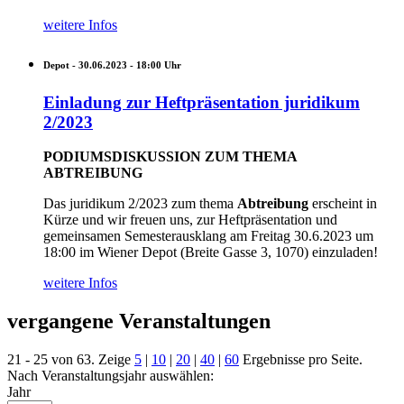
weitere Infos
Depot -
30.06.2023 - 18:00
Uhr
Einladung zur Heftpräsentation juridikum
2/2023
PODIUMSDISKUSSION ZUM THEMA
ABTREIBUNG
Das juridikum 2/2023 zum thema
Abtreibung
erscheint in
Kürze und wir freuen uns, zur Heftpräsentation und
gemeinsamen Semesterausklang am Freitag 30.6.2023 um
18:00 im Wiener Depot (Breite Gasse 3, 1070) einzuladen!
weitere Infos
vergangene Veranstaltungen
21 - 25 von 63. Zeige
5
|
10
|
20
|
40
|
60
Ergebnisse pro Seite.
Nach Veranstaltungsjahr auswählen:
Jahr