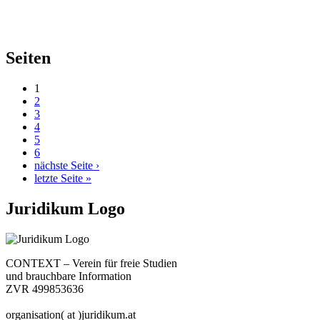
Seiten
1
2
3
4
5
6
nächste Seite ›
letzte Seite »
Juridikum Logo
CONTEXT – Verein für freie Studien
und brauchbare Information
ZVR 499853636
organisation( at )juridikum.at