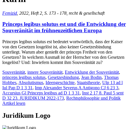
Femizid
, 2022, Heft 2, S. 173 - 178, recht & gesellschaft
Princeps legibus solutus est und die Entwicklung der
Souveränität im frühneuzeitlichen Europa
Princeps legibus solutus est bedeutet wortwörtlich, dass der Kaiser
von den Gesetzen losgelöst ist, also keiner Gesetzesbindung
unterliegt. Warum aber genießt der princeps Freiheit von den
Gesetzen? In welchem Ausmaß ist der Herrscher von den Gesetzen
losgelöst? Und: Inwiefern kommt ihm Souveränität zu?
Souveränität
,
innere Souveränität
,
Entwicklung der Souveränität
,
princeps legibus solutus
,
Gesetzesbindung
,
Jean Bodin
,
Thomas
Hobbes
,
Absolutismus
,
Ideengeschichte
,
Staatstheorie
,
Ulp 13 ad l
Iul Pap D 1 3 31
,
Imp Alexander Severus A Antigono CJ 6 23 3
,
Accursius Gl Princeps legibus ad D 1 3 31
,
Inst 2 17 8. Paul 5 sent
D 32 23. JURIDIKUM 2022-173
,
Rechtsphilosophie und Politik
Artikel lesen
Juridikum Logo