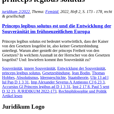
juridikum 2/2022
, Thema:
Femizid
, 2022, Heft 2, S. 173 - 178, recht
& gesellschaft
Princeps legibus solutus est und die Entwicklung der
Souveränität im frühneuzeitlichen Europa
Princeps legibus solutus est bedeutet wortwörtlich, dass der Kaiser
von den Gesetzen losgelöst ist, also keiner Gesetzesbindung
unterliegt. Warum aber genießt der princeps Freiheit von den
Gesetzen? In welchem Ausmaß ist der Herrscher von den Gesetzen
losgelöst? Und: Inwiefern kommt ihm Souveränität zu?
Souveränität
,
innere Souveränität
,
Entwicklung der Souveränität
,
princeps legibus solutus
,
Gesetzesbindung
,
Jean Bodin
,
Thomas
Hobbes
,
Absolutismus
,
Ideengeschichte
,
Staatstheorie
,
Ulp 13 ad l
Iul Pap D 1 3 31
,
Imp Alexander Severus A Antigono CJ 6 23 3
,
Accursius Gl Princeps legibus ad D 1 3 31
,
Inst 2 17 8. Paul 5 sent
D 32 23. JURIDIKUM 2022-173
,
Rechtsphilosophie und Politik
Artikel lesen
Juridikum Logo