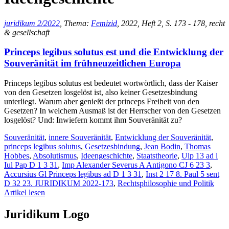
juridikum 2/2022
, Thema:
Femizid
, 2022, Heft 2, S. 173 - 178, recht
& gesellschaft
Princeps legibus solutus est und die Entwicklung der
Souveränität im frühneuzeitlichen Europa
Princeps legibus solutus est bedeutet wortwörtlich, dass der Kaiser
von den Gesetzen losgelöst ist, also keiner Gesetzesbindung
unterliegt. Warum aber genießt der princeps Freiheit von den
Gesetzen? In welchem Ausmaß ist der Herrscher von den Gesetzen
losgelöst? Und: Inwiefern kommt ihm Souveränität zu?
Souveränität
,
innere Souveränität
,
Entwicklung der Souveränität
,
princeps legibus solutus
,
Gesetzesbindung
,
Jean Bodin
,
Thomas
Hobbes
,
Absolutismus
,
Ideengeschichte
,
Staatstheorie
,
Ulp 13 ad l
Iul Pap D 1 3 31
,
Imp Alexander Severus A Antigono CJ 6 23 3
,
Accursius Gl Princeps legibus ad D 1 3 31
,
Inst 2 17 8. Paul 5 sent
D 32 23. JURIDIKUM 2022-173
,
Rechtsphilosophie und Politik
Artikel lesen
Juridikum Logo