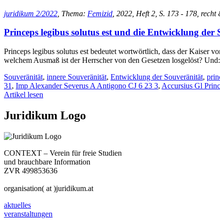
juridikum 2/2022
, Thema:
Femizid
, 2022, Heft 2, S. 173 - 178, recht 
Princeps legibus solutus est und die Entwicklung der
Princeps legibus solutus est bedeutet wortwörtlich, dass der Kaiser v
welchem Ausmaß ist der Herrscher von den Gesetzen losgelöst? Und:
Souveränität
,
innere Souveränität
,
Entwicklung der Souveränität
,
prin
31
,
Imp Alexander Severus A Antigono CJ 6 23 3
,
Accursius Gl Princ
Artikel lesen
Juridikum Logo
CONTEXT – Verein für freie Studien
und brauchbare Information
ZVR 499853636
organisation( at )juridikum.at
aktuelles
veranstaltungen