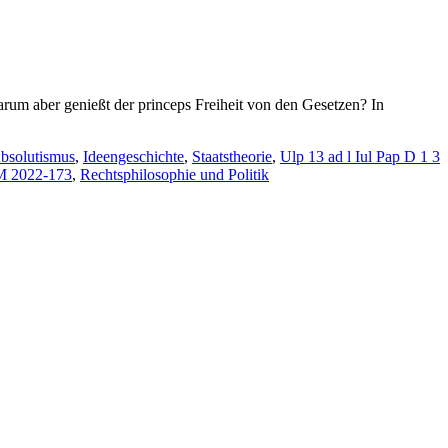
Warum aber genießt der princeps Freiheit von den Gesetzen? In
bsolutismus
,
Ideengeschichte
,
Staatstheorie
,
Ulp 13 ad l Iul Pap D 1 3
UM 2022-173
,
Rechtsphilosophie und Politik