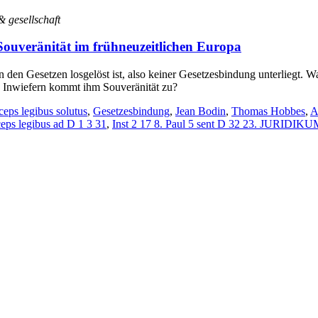
& gesellschaft
 Souveränität im frühneuzeitlichen Europa
on den Gesetzen losgelöst ist, also keiner Gesetzesbindung unterliegt. 
 Inwiefern kommt ihm Souveränität zu?
ceps legibus solutus
,
Gesetzesbindung
,
Jean Bodin
,
Thomas Hobbes
,
A
eps legibus ad D 1 3 31
,
Inst 2 17 8. Paul 5 sent D 32 23. JURIDIK