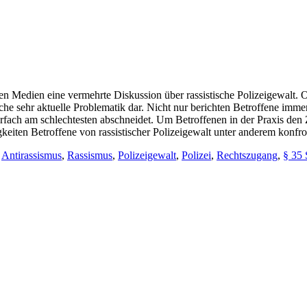
 den Medien eine vermehrte Diskussion über rassistische Polizeigewalt.
liche sehr aktuelle Problematik dar. Nicht nur berichten Betroffene imm
rfach am schlechtesten abschneidet. Um Betroffenen in der Praxis de
keiten Betroffene von rassistischer Polizeigewalt unter anderem konfro
,
Antirassismus
,
Rassismus
,
Polizeigewalt
,
Polizei
,
Rechtszugang
,
§ 35