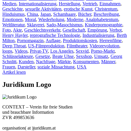
Medien
,
Internationalisierung
,
Herstellung
,
Vertrieb
,
Einnahmen
,
Geschichte
,
sexuelle Aktivitäten
,
erotische Kunst
,
Christentum
,
Hinduismus
,
China
,
Japan
,
Schamhaare
,
Bücher
,
Beschreibung
,
Emotionen
,
Moral
,
Wiederholung
,
Moderne
,
Analphabetentum
,
Weltliteratur
,
Sklaverei
,
Sado-Masochismus
,
Kinderpornographie
,
Foto
,
Akte
,
Geschlechtsverkehr
,
Gesellschaft
,
Empörung
,
Verbot
,
Henry Hayler
,
reprografische Technologie
,
Industrialisierung
,
Berth
Milton
,
Pornomagazin
,
Auflage
,
Produktionskosten
,
Herrenfilme
,
Deep Throat
,
US-Filmproduktion
,
Filmtheater
,
Videorevolution
,
loops
,
Videos
,
Privat-TV
,
Los Angeles
,
Sexvid
,
Porno-Markt
,
Schlüsselakteure
,
Gesetze
,
Beate Uhse
,
Sexshop
,
Umsatz
,
Georg
Schnlitt
,
Kunden
,
Nachfrage
,
Märkte
,
Konsumenten
,
Männer
,
Frauen
,
Darsteller
,
soziale Missachtung
,
USA
Artikel lesen
Juridikum Logo
CONTEXT – Verein für freie Studien
und brauchbare Information
ZVR 499853636
organisation( at )juridikum.at