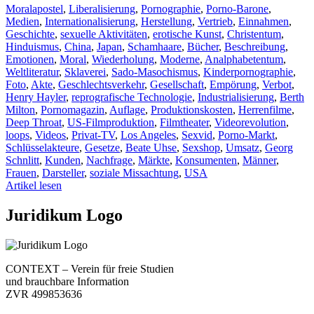
Moralapostel
,
Liberalisierung
,
Pornographie
,
Porno-Barone
,
Medien
,
Internationalisierung
,
Herstellung
,
Vertrieb
,
Einnahmen
,
Geschichte
,
sexuelle Aktivitäten
,
erotische Kunst
,
Christentum
,
Hinduismus
,
China
,
Japan
,
Schamhaare
,
Bücher
,
Beschreibung
,
Emotionen
,
Moral
,
Wiederholung
,
Moderne
,
Analphabetentum
,
Weltliteratur
,
Sklaverei
,
Sado-Masochismus
,
Kinderpornographie
,
Foto
,
Akte
,
Geschlechtsverkehr
,
Gesellschaft
,
Empörung
,
Verbot
,
Henry Hayler
,
reprografische Technologie
,
Industrialisierung
,
Berth
Milton
,
Pornomagazin
,
Auflage
,
Produktionskosten
,
Herrenfilme
,
Deep Throat
,
US-Filmproduktion
,
Filmtheater
,
Videorevolution
,
loops
,
Videos
,
Privat-TV
,
Los Angeles
,
Sexvid
,
Porno-Markt
,
Schlüsselakteure
,
Gesetze
,
Beate Uhse
,
Sexshop
,
Umsatz
,
Georg
Schnlitt
,
Kunden
,
Nachfrage
,
Märkte
,
Konsumenten
,
Männer
,
Frauen
,
Darsteller
,
soziale Missachtung
,
USA
Artikel lesen
Juridikum Logo
CONTEXT – Verein für freie Studien
und brauchbare Information
ZVR 499853636