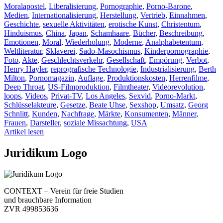
Moralapostel
,
Liberalisierung
,
Pornographie
,
Porno-Barone
,
Medien
,
Internationalisierung
,
Herstellung
,
Vertrieb
,
Einnahmen
,
Geschichte
,
sexuelle Aktivitäten
,
erotische Kunst
,
Christentum
,
Hinduismus
,
China
,
Japan
,
Schamhaare
,
Bücher
,
Beschreibung
,
Emotionen
,
Moral
,
Wiederholung
,
Moderne
,
Analphabetentum
,
Weltliteratur
,
Sklaverei
,
Sado-Masochismus
,
Kinderpornographie
,
Foto
,
Akte
,
Geschlechtsverkehr
,
Gesellschaft
,
Empörung
,
Verbot
,
Henry Hayler
,
reprografische Technologie
,
Industrialisierung
,
Berth
Milton
,
Pornomagazin
,
Auflage
,
Produktionskosten
,
Herrenfilme
,
Deep Throat
,
US-Filmproduktion
,
Filmtheater
,
Videorevolution
,
loops
,
Videos
,
Privat-TV
,
Los Angeles
,
Sexvid
,
Porno-Markt
,
Schlüsselakteure
,
Gesetze
,
Beate Uhse
,
Sexshop
,
Umsatz
,
Georg
Schnlitt
,
Kunden
,
Nachfrage
,
Märkte
,
Konsumenten
,
Männer
,
Frauen
,
Darsteller
,
soziale Missachtung
,
USA
Artikel lesen
Juridikum Logo
CONTEXT – Verein für freie Studien
und brauchbare Information
ZVR 499853636