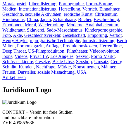
Moralapostel
,
Liberalisierung
,
Pornographie
,
Porno-Barone
,
Medien
,
Internationalisierung
,
Herstellung
,
Vertrieb
,
Einnahmen
,
Geschichte
,
sexuelle Aktivitäten
,
erotische Kunst
,
Christentum
,
Hinduismus
,
China
,
Japan
,
Schamhaare
,
Bücher
,
Beschreibung
,
Emotionen
,
Moral
,
Wiederholung
,
Moderne
,
Analphabetentum
,
Weltliteratur
,
Sklaverei
,
Sado-Masochismus
,
Kinderpornographie
,
Foto
,
Akte
,
Geschlechtsverkehr
,
Gesellschaft
,
Empörung
,
Verbot
,
Henry Hayler
,
reprografische Technologie
,
Industrialisierung
,
Berth
Milton
,
Pornomagazin
,
Auflage
,
Produktionskosten
,
Herrenfilme
,
Deep Throat
,
US-Filmproduktion
,
Filmtheater
,
Videorevolution
,
loops
,
Videos
,
Privat-TV
,
Los Angeles
,
Sexvid
,
Porno-Markt
,
Schlüsselakteure
,
Gesetze
,
Beate Uhse
,
Sexshop
,
Umsatz
,
Georg
Schnlitt
,
Kunden
,
Nachfrage
,
Märkte
,
Konsumenten
,
Männer
,
Frauen
,
Darsteller
,
soziale Missachtung
,
USA
Artikel lesen
Juridikum Logo
CONTEXT – Verein für freie Studien
und brauchbare Information
ZVR 499853636