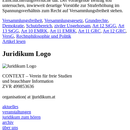
Einschüchterungsversuche dar. Der vorliegende Beitrag soll
untersuchen, inwieweit derartige Vorstöße zur Straferhöhung im
Spannungsverhältnis zum Recht auf Versammlungsfreiheit stehen.
Versammlungsfreiheit
,
Versammlungsgesetz
,
Grundrechte
,
Demokratie
,
Schutzbereich
,
ziviler Ungehorsam
,
Art 12 StGG
,
Art
13 StGG
,
Art 10 EMRK
,
Art 11 EMRK
,
Art 11 GRC
,
Art 12 GRC
,
VersG
,
Rechtsphilosophie und Politik
Artikel lesen
Juridikum Logo
CONTEXT – Verein für freie Studien
und brauchbare Information
ZVR 499853636
organisation( at )juridikum.at
aktuelles
veranstaltungen
juridikum zum hören
archiv
über uns