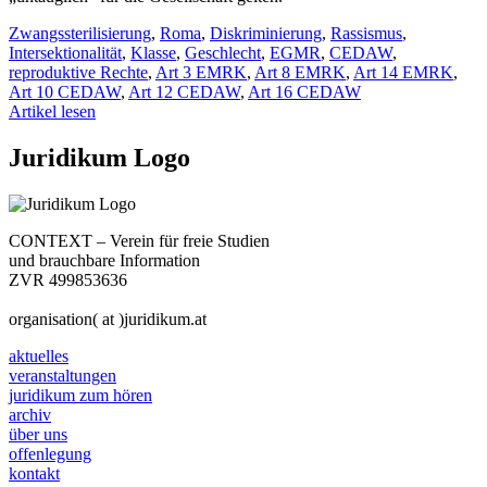
Zwangssterilisierung
,
Roma
,
Diskriminierung
,
Rassismus
,
Intersektionalität
,
Klasse
,
Geschlecht
,
EGMR
,
CEDAW
,
reproduktive Rechte
,
Art 3 EMRK
,
Art 8 EMRK
,
Art 14 EMRK
,
Art 10 CEDAW
,
Art 12 CEDAW
,
Art 16 CEDAW
Artikel lesen
Juridikum Logo
CONTEXT – Verein für freie Studien
und brauchbare Information
ZVR 499853636
organisation( at )juridikum.at
aktuelles
veranstaltungen
juridikum zum hören
archiv
über uns
offenlegung
kontakt