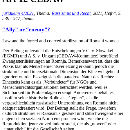
juridikum 4/2021
, Thema:
Rassismus und Recht
, 2021, Heft 4, S.
539 - 547, thema
“Ally” or “enemy”?
Law and the forced and coerced sterilization of Romani women
Der Beitrag untersucht die Entscheidungen V.C. v. Slowakei
(EGMR) und A.S. v. Ungarn (CEDAW-Kommittee) betreffend
Zwangssterilisierungen an Romnja. Bemerkenswert ist, dass die
Praxis klar als Menschenrechtsverletzung erkannt, jedoch die
strukturelle und intersektionale Dimension der Fälle weitgehend
ignoriert wurde. Es zeigt sich die paradoxe Natur des Rechts:
Einerseits kann es als „Verbündeter“ für NGOs und
Menschenrechtsorganisationen betrachtet werden, weil es
Sichtbarkeit für Problemlagen erzeugt. Andererseits behält es
insofern seine historische Rolle als „Gegner“, als die
vergeschlechtlicht rassistische Unterordnung von Romnja nicht
adäquat adressiert wird. Der Beitrag stellt die Frage, inwiefern
dadurch struktureller Rassismus gestärkt und stillschweigend einer
eugenischen sozialen Norm entsprochen wird, welche die
Reproduktion jener zu verhindern sucht, die als „unwert“ oder
„untauglich“ für die Gesellschaft gelten.