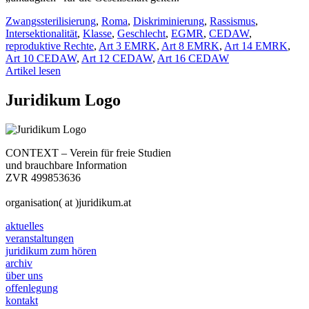
Zwangssterilisierung
,
Roma
,
Diskriminierung
,
Rassismus
,
Intersektionalität
,
Klasse
,
Geschlecht
,
EGMR
,
CEDAW
,
reproduktive Rechte
,
Art 3 EMRK
,
Art 8 EMRK
,
Art 14 EMRK
,
Art 10 CEDAW
,
Art 12 CEDAW
,
Art 16 CEDAW
Artikel lesen
Juridikum Logo
CONTEXT – Verein für freie Studien
und brauchbare Information
ZVR 499853636
organisation( at )juridikum.at
aktuelles
veranstaltungen
juridikum zum hören
archiv
über uns
offenlegung
kontakt