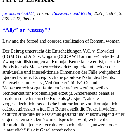
juridikum 4/2021
, Thema:
Rassismus und Recht
, 2021, Heft 4, S.
539 - 547, thema
“Ally” or “enemy”?
Law and the forced and coerced sterilization of Romani women
Der Beitrag untersucht die Entscheidungen V.C. v. Slowakei
(EGMR) und A.S. v. Ungarn (CEDAW-Kommittee) betreffend
Zwangssterilisierungen an Romnja. Bemerkenswert ist, dass die
Praxis klar als Menschenrechtsverletzung erkannt, jedoch die
strukturelle und intersektionale Dimension der Fälle weitgehend
ignoriert wurde. Es zeigt sich die paradoxe Natur des Rechts:
Einerseits kann es als „Verbündeter“ für NGOs und
Menschenrechtsorganisationen betrachtet werden, weil es
Sichtbarkeit für Problemlagen erzeugt. Andererseits behält es
insofern seine historische Rolle als „Gegner“, als die
vergeschlechtlicht rassistische Unterordnung von Romnja nicht
adäquat adressiert wird. Der Beitrag stellt die Frage, inwiefern
dadurch struktureller Rassismus gestärkt und stillschweigend einer
eugenischen sozialen Norm entsprochen wird, welche die
Reproduktion jener zu verhindern sucht, die als „unwert“ oder
„untauglich“ für die Gesellschaft gelten.