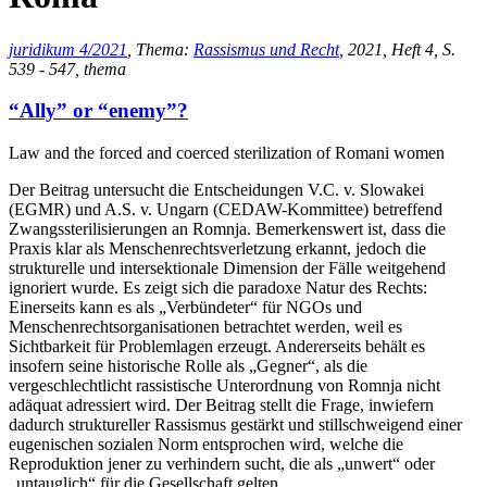
juridikum 4/2021
, Thema:
Rassismus und Recht
, 2021, Heft 4, S.
539 - 547, thema
“Ally” or “enemy”?
Law and the forced and coerced sterilization of Romani women
Der Beitrag untersucht die Entscheidungen V.C. v. Slowakei
(EGMR) und A.S. v. Ungarn (CEDAW-Kommittee) betreffend
Zwangssterilisierungen an Romnja. Bemerkenswert ist, dass die
Praxis klar als Menschenrechtsverletzung erkannt, jedoch die
strukturelle und intersektionale Dimension der Fälle weitgehend
ignoriert wurde. Es zeigt sich die paradoxe Natur des Rechts:
Einerseits kann es als „Verbündeter“ für NGOs und
Menschenrechtsorganisationen betrachtet werden, weil es
Sichtbarkeit für Problemlagen erzeugt. Andererseits behält es
insofern seine historische Rolle als „Gegner“, als die
vergeschlechtlicht rassistische Unterordnung von Romnja nicht
adäquat adressiert wird. Der Beitrag stellt die Frage, inwiefern
dadurch struktureller Rassismus gestärkt und stillschweigend einer
eugenischen sozialen Norm entsprochen wird, welche die
Reproduktion jener zu verhindern sucht, die als „unwert“ oder
„untauglich“ für die Gesellschaft gelten.