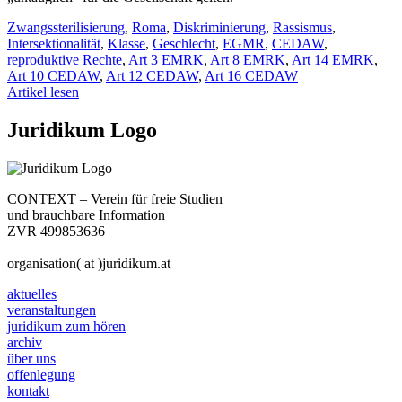
Zwangssterilisierung
,
Roma
,
Diskriminierung
,
Rassismus
,
Intersektionalität
,
Klasse
,
Geschlecht
,
EGMR
,
CEDAW
,
reproduktive Rechte
,
Art 3 EMRK
,
Art 8 EMRK
,
Art 14 EMRK
,
Art 10 CEDAW
,
Art 12 CEDAW
,
Art 16 CEDAW
Artikel lesen
Juridikum Logo
CONTEXT – Verein für freie Studien
und brauchbare Information
ZVR 499853636
organisation( at )juridikum.at
aktuelles
veranstaltungen
juridikum zum hören
archiv
über uns
offenlegung
kontakt