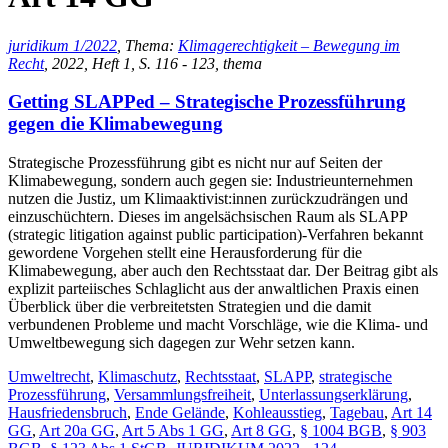
juridikum 1/2022
, Thema:
Klimagerechtigkeit – Bewegung im
Recht
, 2022, Heft 1, S. 116 - 123, thema
Getting SLAPPed – Strategische Prozessführung
gegen die Klimabewegung
Strategische Prozessführung gibt es nicht nur auf Seiten der
Klimabewegung, sondern auch gegen sie: Industrieunternehmen
nutzen die Justiz, um Klimaaktivist:innen zurückzudrängen und
einzuschüchtern. Dieses im angelsächsischen Raum als SLAPP
(strategic litigation against public participation)-Verfahren bekannt
gewordene Vorgehen stellt eine Herausforderung für die
Klimabewegung, aber auch den Rechtsstaat dar. Der Beitrag gibt als
explizit parteiisches Schlaglicht aus der anwaltlichen Praxis einen
Überblick über die verbreitetsten Strategien und die damit
verbundenen Probleme und macht Vorschläge, wie die Klima- und
Umweltbewegung sich dagegen zur Wehr setzen kann.
Umweltrecht
,
Klimaschutz
,
Rechtsstaat
,
SLAPP
,
strategische
Prozessführung
,
Versammlungsfreiheit
,
Unterlassungserklärung
,
Hausfriedensbruch
,
Ende Gelände
,
Kohleausstieg
,
Tagebau
,
Art 14
GG
,
Art 20a GG
,
Art 5 Abs 1 GG
,
Art 8 GG
,
§ 1004 BGB
,
§ 903