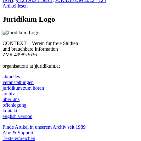
BGB
,
§ 123 Abs 1 StGB
,
JURIDIKUM 2022 - 124
Artikel lesen
Juridikum Logo
CONTEXT – Verein für freie Studien
und brauchbare Information
ZVR 499853636
organisation( at )juridikum.at
aktuelles
veranstaltungen
juridikum zum hören
archiv
über uns
offenlegung
kontakt
english version
Finde Artikel in unserem Archiv seit 1989
Abo & Support
Texte einreichen