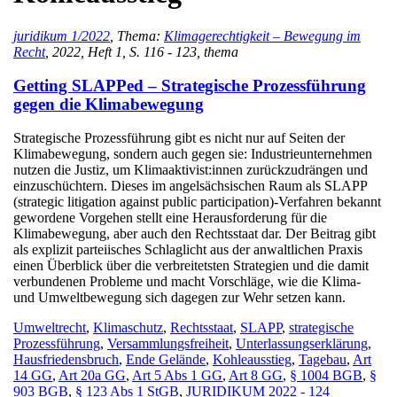
juridikum 1/2022
, Thema:
Klimagerechtigkeit – Bewegung im
Recht
, 2022, Heft 1, S. 116 - 123, thema
Getting SLAPPed – Strategische Prozessführung
gegen die Klimabewegung
Strategische Prozessführung gibt es nicht nur auf Seiten der
Klimabewegung, sondern auch gegen sie: Industrieunternehmen
nutzen die Justiz, um Klimaaktivist:innen zurückzudrängen und
einzuschüchtern. Dieses im angelsächsischen Raum als SLAPP
(strategic litigation against public participation)-Verfahren bekannt
gewordene Vorgehen stellt eine Herausforderung für die
Klimabewegung, aber auch den Rechtsstaat dar. Der Beitrag gibt
als explizit parteiisches Schlaglicht aus der anwaltlichen Praxis
einen Überblick über die verbreitetsten Strategien und die damit
verbundenen Probleme und macht Vorschläge, wie die Klima-
und Umweltbewegung sich dagegen zur Wehr setzen kann.
Umweltrecht
,
Klimaschutz
,
Rechtsstaat
,
SLAPP
,
strategische
Prozessführung
,
Versammlungsfreiheit
,
Unterlassungserklärung
,
Hausfriedensbruch
,
Ende Gelände
,
Kohleausstieg
,
Tagebau
,
Art
14 GG
,
Art 20a GG
,
Art 5 Abs 1 GG
,
Art 8 GG
,
§ 1004 BGB
,
§
903 BGB
,
§ 123 Abs 1 StGB
,
JURIDIKUM 2022 - 124