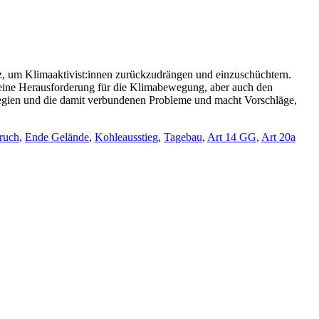
iz, um Klimaaktivist:innen zurückzudrängen und einzuschüchtern.
t eine Herausforderung für die Klimabewegung, aber auch den
Strategien und die damit verbundenen Probleme und macht Vorschläge,
ruch
,
Ende Gelände
,
Kohleausstieg
,
Tagebau
,
Art 14 GG
,
Art 20a