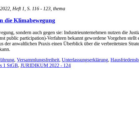
 2022, Heft 1, S. 116 - 123, thema
en die Klimabewegung
ewegung, sondern auch gegen sie: Industrieunternehmen nutzen die Just
inst public participation)-Verfahren bekannt gewordene Vorgehen stell
ht aus der anwaltlichen Praxis einen Überblick über die verbreitetsten 
kann.
sführung
,
Versammlungsfreiheit
,
Unterlassungserklärung
,
Hausfriedensb
s 1 StGB
,
JURIDIKUM 2022 - 124