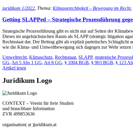
juridikum 1/2022
, Thema:
Klimagerechtigkeit – Bewegung im Recht
,
Getting SLAPPed – Strategische Prozessführung geg
Strategische Prozessführung gibt es nicht nur auf Seiten der Klimab
Dieses im angelsächsischen Raum als SLAPP (strategic litigation aga
Rechtsstaat dar. Der Beitrag gibt als explizit parteiisches Schlaglic
wie die Klima- und Umweltbewegung sich dagegen zur Wehr setzen 
Umweltrecht
,
Klimaschutz
,
Rechtsstaat
,
SLAPP
,
strategische Prozes
GG
,
Art 5 Abs 1 GG
,
Art 8 GG
,
§ 1004 BGB
,
§ 903 BGB
,
§ 123 Ab
Artikel lesen
Juridikum Logo
CONTEXT – Verein für freie Studien
und brauchbare Information
ZVR 499853636
organisation( at )juridikum.at