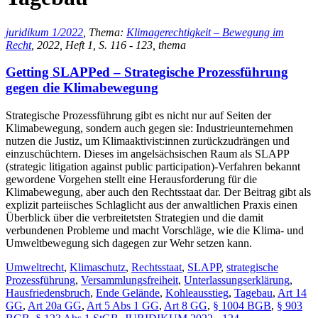
juridikum 1/2022
, Thema:
Klimagerechtigkeit – Bewegung im
Recht
, 2022, Heft 1, S. 116 - 123, thema
Getting SLAPPed – Strategische Prozessführung
gegen die Klimabewegung
Strategische Prozessführung gibt es nicht nur auf Seiten der
Klimabewegung, sondern auch gegen sie: Industrieunternehmen
nutzen die Justiz, um Klimaaktivist:innen zurückzudrängen und
einzuschüchtern. Dieses im angelsächsischen Raum als SLAPP
(strategic litigation against public participation)-Verfahren bekannt
gewordene Vorgehen stellt eine Herausforderung für die
Klimabewegung, aber auch den Rechtsstaat dar. Der Beitrag gibt als
explizit parteiisches Schlaglicht aus der anwaltlichen Praxis einen
Überblick über die verbreitetsten Strategien und die damit
verbundenen Probleme und macht Vorschläge, wie die Klima- und
Umweltbewegung sich dagegen zur Wehr setzen kann.
Umweltrecht
,
Klimaschutz
,
Rechtsstaat
,
SLAPP
,
strategische
Prozessführung
,
Versammlungsfreiheit
,
Unterlassungserklärung
,
Hausfriedensbruch
,
Ende Gelände
,
Kohleausstieg
,
Tagebau
,
Art 14
GG
,
Art 20a GG
,
Art 5 Abs 1 GG
,
Art 8 GG
,
§ 1004 BGB
,
§ 903