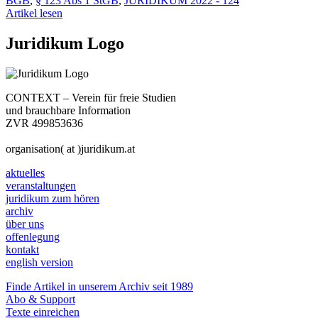
BGB
,
§ 123 Abs 1 StGB
,
JURIDIKUM 2022 - 124
Artikel lesen
Juridikum Logo
CONTEXT – Verein für freie Studien
und brauchbare Information
ZVR 499853636
organisation( at )juridikum.at
aktuelles
veranstaltungen
juridikum zum hören
archiv
über uns
offenlegung
kontakt
english version
Finde Artikel in unserem Archiv seit 1989
Abo & Support
Texte einreichen