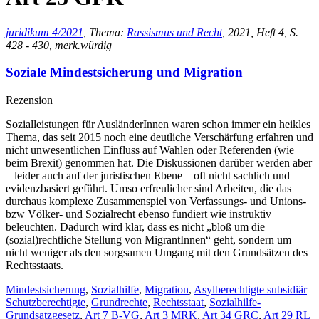
juridikum 4/2021
, Thema:
Rassismus und Recht
, 2021, Heft 4, S.
428 - 430, merk.würdig
Soziale Mindestsicherung und Migration
Rezension
Sozialleistungen für AusländerInnen waren schon immer ein heikles
Thema, das seit 2015 noch eine deutliche Verschärfung erfahren und
nicht unwesentlichen Einfluss auf Wahlen oder Referenden (wie
beim Brexit) genommen hat. Die Diskussionen darüber werden aber
– leider auch auf der juristischen Ebene – oft nicht sachlich und
evidenzbasiert geführt. Umso erfreulicher sind Arbeiten, die das
durchaus komplexe Zusammenspiel von Verfassungs- und Unions-
bzw Völker- und Sozialrecht ebenso fundiert wie instruktiv
beleuchten. Dadurch wird klar, dass es nicht „bloß um die
(sozial)rechtliche Stellung von MigrantInnen“ geht, sondern um
nicht weniger als den sorgsamen Umgang mit den Grundsätzen des
Rechtsstaats.
Mindestsicherung
,
Sozialhilfe
,
Migration
,
Asylberechtigte subsidiär
Schutzberechtigte
,
Grundrechte
,
Rechtsstaat
,
Sozialhilfe-
Grundsatzgesetz
,
Art 7 B-VG
,
Art 3 MRK
,
Art 34 GRC
,
Art 29 RL