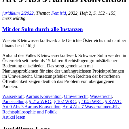
juridikum 2/2022
, Thema:
Femizid
, 2022, Heft 2, S. 152 - 155,
merk.würdig
Mit der Sulm durch alle Instanzen
Wie ein Kleinwasserkraftwerk alle Gerichte Österreichs und darüber
hinaus beschäftigt
Anhand des Falles Kleinwasserkraftwerk Schwarze Sulm werden in
Österreich seit mehr als 15 Jahren Rechtsfragen grundsätzlicher
Bedeutung entschieden. Das sorgt gemeinsam mit
Planungsproblemen für eine der umfangreichsten Projektprüfungen
im Umweltrecht. Umsetzungsfehler von Rechten der betroffenen
Öffentlichkeit zeigen deutlich das Problem von übergangenen
Parteien.
Wasserkraft
,
Aarhus Konvention
,
Umweltrecht
,
Wasserrecht
,
Parteistellung
,
§ 21a WRG
,
§ 102 WRG
,
§ 104a WRG
,
§ 8 AVG
,
Art 9 Abs 3 Aarhus Konvention
,
Art 4 Abs 7 Wasserrahmen-RL
,
Rechtsphilosophie und Politik
Artikel lesen