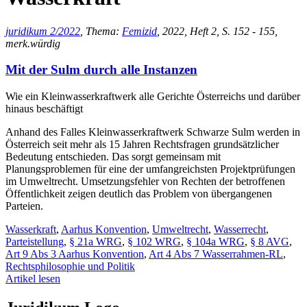
juridikum 2/2022
, Thema:
Femizid
, 2022, Heft 2, S. 152 - 155,
merk.würdig
Mit der Sulm durch alle Instanzen
Wie ein Kleinwasserkraftwerk alle Gerichte Österreichs und darüber
hinaus beschäftigt
Anhand des Falles Kleinwasserkraftwerk Schwarze Sulm werden in
Österreich seit mehr als 15 Jahren Rechtsfragen grundsätzlicher
Bedeutung entschieden. Das sorgt gemeinsam mit
Planungsproblemen für eine der umfangreichsten Projektprüfungen
im Umweltrecht. Umsetzungsfehler von Rechten der betroffenen
Öffentlichkeit zeigen deutlich das Problem von übergangenen
Parteien.
Wasserkraft
,
Aarhus Konvention
,
Umweltrecht
,
Wasserrecht
,
Parteistellung
,
§ 21a WRG
,
§ 102 WRG
,
§ 104a WRG
,
§ 8 AVG
,
Art 9 Abs 3 Aarhus Konvention
,
Art 4 Abs 7 Wasserrahmen-RL
,
Rechtsphilosophie und Politik
Artikel lesen