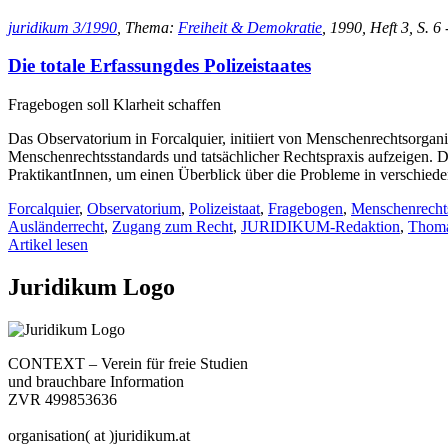
juridikum 3/1990
, Thema:
Freiheit & Demokratie
, 1990, Heft 3, S. 6 
Die totale Erfassungdes Polizeistaates
Fragebogen soll Klarheit schaffen
Das Observatorium in Forcalquier, initiiert von Menschenrechtsorgani
Menschenrechtsstandards und tatsächlicher Rechtspraxis aufzeigen. Die
PraktikantInnen, um einen Überblick über die Probleme in verschied
Forcalquier
,
Observatorium
,
Polizeistaat
,
Fragebogen
,
Menschenrechts
Ausländerrecht
,
Zugang zum Recht
,
JURIDIKUM-Redaktion
,
Thoma
Artikel lesen
Juridikum Logo
CONTEXT – Verein für freie Studien
und brauchbare Information
ZVR 499853636
organisation( at )juridikum.at