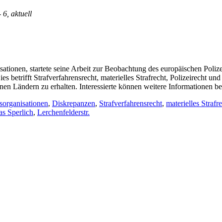
- 6, aktuell
sationen, startete seine Arbeit zur Beobachtung des europäischen Poli
s betrifft Strafverfahrensrecht, materielles Strafrecht, Polizeirecht un
enen Ländern zu erhalten. Interessierte können weitere Informationen
organisationen
,
Diskrepanzen
,
Strafverfahrensrecht
,
materielles Strafr
s Sperlich
,
Lerchenfelderstr.