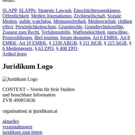
bedarf.
SLAPP
,
SLAPPs
,
Strategic Lawsuit
,
Einschüchterungsklagen
,
Öffentlichkeit
,
Medien Journalismus
,
Zivilgesellschaft
,
Soziale
Medien
,
public watchdog
,
Meinungsfreiheit
,
Medienvielfalt
,
chilling
effect
,
Persönlichkeitsschutz
,
Grundrechte
,
Grundrechtskonflikt
,
Zugang zum Recht
,
Verfahrenshilfe
,
Waffengleichheit
,
mutwillige
,
Prozessführung
,
libel tourism
,
forum shopping
,
Art 6 EMRK
,
Art 8
EMRK
,
Art 10 EMRK
,
§ 1330 ABGB
,
§ 111 StGB
,
§ 115 StGB
,
§
6 Mediengesetz
,
§ 63 ZPO
,
§ 408 ZPO
Artikel lesen
Juridikum Logo
CONTEXT – Verein für freie Studien
und brauchbare Information
ZVR 499853636
organisation( at )juridikum.at
aktuelles
veranstaltungen
juridikum zum hören