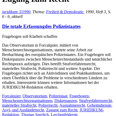
juridikum 3/1990
, Thema:
Freiheit & Demokratie
, 1990, Heft 3, S.
6 - 6, aktuell
Die totale Erfassungdes Polizeistaates
Fragebogen soll Klarheit schaffen
Das Observatorium in Forcalquier, initiiert von
Menschenrechtsorganisationen, startete seine Arbeit zur
Beobachtung des europäischen Polizeistaates. Ein Fragebogen soll
Diskrepanzen zwischen Menschenrechtsstandards und tatsächlicher
Rechtspraxis aufzeigen. Dies betrifft Strafverfahrensrecht,
materielles Strafrecht, Polizeirecht und weitere Aspekte. Der
Fragebogen richtet sich an AktivistInnen und PraktikantInnen, um
einen Überblick über die Probleme in verschiedenen Ländern zu
erhalten. Interessierte können weitere Informationen bei der
JURIDIKUM-Redaktion erhalten.
Forcalquier
,
Observatorium
,
Polizeistaat
,
Fragebogen
,
Menschenrechtsorganisationen
,
Diskrepanzen
,
Strafverfahrensrecht
,
materielles Strafrecht
,
Polizeirecht
,
Ausnahmerecht
,
Geheimdienste
,
Asyl- und Ausländerrecht
,
Zugang zum Recht
,
JURIDIKUM-
Redaktion
,
Thomas Sperlich
,
Lerchenfelderstr.