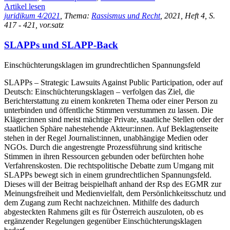
Artikel lesen
juridikum 4/2021
, Thema:
Rassismus und Recht
, 2021, Heft 4, S.
417 - 421, vor.satz
SLAPPs und SLAPP-Back
Einschüchterungsklagen im grundrechtlichen Spannungsfeld
SLAPPs – Strategic Lawsuits Against Public Participation, oder auf
Deutsch: Einschüchterungsklagen – verfolgen das Ziel, die
Berichterstattung zu einem konkreten Thema oder einer Person zu
unterbinden und öffentliche Stimmen verstummen zu lassen. Die
Kläger:innen sind meist mächtige Private, staatliche Stellen oder der
staatlichen Sphäre nahestehende Akteur:innen. Auf Beklagtenseite
stehen in der Regel Journalist:innen, unabhängige Medien oder
NGOs. Durch die angestrengte Prozessführung sind kritische
Stimmen in ihren Ressourcen gebunden oder befürchten hohe
Verfahrenskosten. Die rechtspolitische Debatte zum Umgang mit
SLAPPs bewegt sich in einem grundrechtlichen Spannungsfeld.
Dieses will der Beitrag beispielhaft anhand der Rsp des EGMR zur
Meinungsfreiheit und Medienvielfalt, dem Persönlichkeitsschutz und
dem Zugang zum Recht nachzeichnen. Mithilfe des dadurch
abgesteckten Rahmens gilt es für Österreich auszuloten, ob es
ergänzender Regelungen gegenüber Einschüchterungsklagen