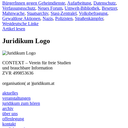
BürgerInnen gegen Geheimdienste
,
Aufarbeitung
,
Datenschutz
,
Verfassungsschutz
,
Neues Forum
,
Umwelt-Bibliothek
,
Besetzer
,
Mahnwache
,
Staatsarchiv
,
Stasi-Zentralel
,
Volksbefragung
,
Gewaltlose Aktionen
,
Nazis
,
Polizisten
,
Straßenkämpfer
,
Westdeutsche Linke
Artikel lesen
Juridikum Logo
CONTEXT – Verein für freie Studien
und brauchbare Information
ZVR 499853636
organisation( at )juridikum.at
aktuelles
veranstaltungen
juridikum zum hören
archiv
über uns
offenlegung
kontakt