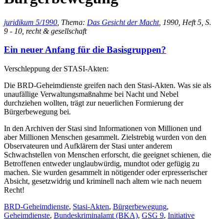
juridikum 5/1990
, Thema:
Das Gesicht der Macht
, 1990, Heft 5, S.
9 - 10, recht & gesellschaft
Ein neuer Anfang für die Basisgruppen?
Verschleppung der STASI-Akten:
Die BRD-Geheimdienste greifen nach den Stasi-Akten. Was sie als
unaufällige Verwaltungsmaßnahme bei Nacht und Nebel
durchziehen wollten, trägt zur neuerlichen Formierung der
Bürgerbewegung bei.
In den Archiven der Stasi sind Informationen von Millionen und
aber Millionen Menschen gesammelt. Zielstrebig wurden von den
Observateuren und Aufklärern der Stasi unter anderem
Schwachstellen von Menschen erforscht, die geeignet schienen, die
Betroffenen entweder unglaubwürdig, mundtot oder gefügig zu
machen. Sie wurden gesammelt in nötigender oder erpresserischer
Absicht, gesetzwidrig und kriminell nach altem wie nach neuem
Recht!
BRD-Geheimdienste
,
Stasi-Akten
,
Bürgerbewegung
,
Geheimdienste
,
Bundeskriminalamt (BKA)
,
GSG 9
,
Initiative