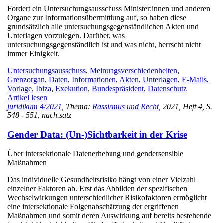
Fordert ein Untersuchungsausschuss Minister:innen und anderen
Organe zur Informationsübermittlung auf, so haben diese
grundsätzlich alle untersuchungsgegenständlichen Akten und
Unterlagen vorzulegen. Darüber, was
untersuchungsgegenständlich ist und was nicht, herrscht nicht
immer Einigkeit.
Untersuchungsausschuss
,
Meinungsverschiedenheiten
,
Grenzorgan
,
Daten
,
Informationen
,
Akten
,
Unterlagen
,
E-Mails
,
Vorlage
,
Ibiza
,
Exekution
,
Bundespräsident
,
Datenschutz
Artikel lesen
juridikum 4/2021
, Thema:
Rassismus und Recht
, 2021, Heft 4, S.
548 - 551, nach.satz
Gender Data: (Un-)Sichtbarkeit in der Krise
Über intersektionale Datenerhebung und gendersensible
Maßnahmen
Das individuelle Gesundheitsrisiko hängt von einer Vielzahl
einzelner Faktoren ab. Erst das Abbilden der spezifischen
Wechselwirkungen unterschiedlicher Risikofaktoren ermöglicht
eine intersektionale Folgenabschätzung der ergriffenen
Maßnahmen und somit deren Auswirkung auf bereits bestehende