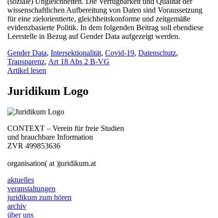
(soziale) Ungleichheiten. Die Verfügbarkeit und Qualität der
wissenschaftlichen Aufbereitung von Daten sind Voraussetzung
für eine zielorientierte, gleichheitskonforme und zeitgemäße
evidenzbasierte Politik. In dem folgenden Beitrag soll ebendiese
Leerstelle in Bezug auf Gender Data aufgezeigt werden.
Gender Data
,
Intersektionalität
,
Covid-19
,
Datenschutz
,
Transparenz
,
Art 18 Abs 2 B-VG
Artikel lesen
Juridikum Logo
CONTEXT – Verein für freie Studien
und brauchbare Information
ZVR 499853636
organisation( at )juridikum.at
aktuelles
veranstaltungen
juridikum zum hören
archiv
über uns