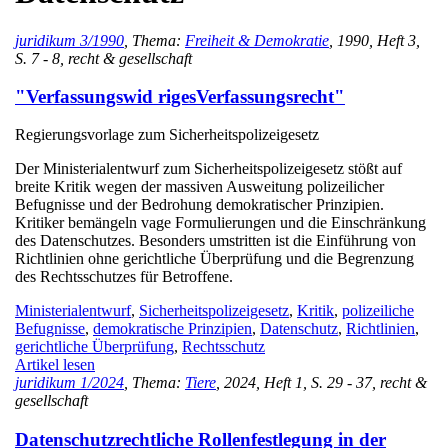
juridikum 3/1990
, Thema:
Freiheit & Demokratie
, 1990, Heft 3,
S. 7 - 8, recht & gesellschaft
"Verfassungswid rigesVerfassungsrecht"
Regierungsvorlage zum Sicherheitspolizeigesetz
Der Ministerialentwurf zum Sicherheitspolizeigesetz stößt auf
breite Kritik wegen der massiven Ausweitung polizeilicher
Befugnisse und der Bedrohung demokratischer Prinzipien.
Kritiker bemängeln vage Formulierungen und die Einschränkung
des Datenschutzes. Besonders umstritten ist die Einführung von
Richtlinien ohne gerichtliche Überprüfung und die Begrenzung
des Rechtsschutzes für Betroffene.
Ministerialentwurf
,
Sicherheitspolizeigesetz
,
Kritik
,
polizeiliche
Befugnisse
,
demokratische Prinzipien
,
Datenschutz
,
Richtlinien
,
gerichtliche Überprüfung
,
Rechtsschutz
Artikel lesen
juridikum 1/2024
, Thema:
Tiere
, 2024, Heft 1, S. 29 - 37, recht &
gesellschaft
Datenschutzrechtliche Rollenfestlegung in der