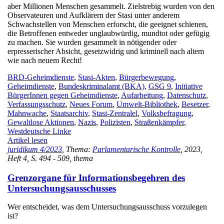
aber Millionen Menschen gesammelt. Zielstrebig wurden von den
Observateuren und Aufklärern der Stasi unter anderem
Schwachstellen von Menschen erforscht, die geeignet schienen,
die Betroffenen entweder unglaubwürdig, mundtot oder gefügig
zu machen. Sie wurden gesammelt in nötigender oder
erpresserischer Absicht, gesetzwidrig und kriminell nach altem
wie nach neuem Recht!
BRD-Geheimdienste
,
Stasi-Akten
,
Bürgerbewegung
,
Geheimdienste
,
Bundeskriminalamt (BKA)
,
GSG 9
,
Initiative
BürgerInnen gegen Geheimdienste
,
Aufarbeitung
,
Datenschutz
,
Verfassungsschutz
,
Neues Forum
,
Umwelt-Bibliothek
,
Besetzer
,
Mahnwache
,
Staatsarchiv
,
Stasi-Zentralel
,
Volksbefragung
,
Gewaltlose Aktionen
,
Nazis
,
Polizisten
,
Straßenkämpfer
,
Westdeutsche Linke
Artikel lesen
juridikum 4/2023
, Thema:
Parlamentarische Kontrolle
, 2023,
Heft 4, S. 494 - 509, thema
Grenzorgane für Informationsbegehren des
Untersuchungsausschusses
Wer entscheidet, was dem Untersuchungsausschuss vorzulegen
ist?