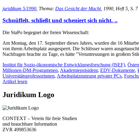
juridikum 5/1990
, Thema:
Das Gesicht der Macht
, 1990, Heft 5, S. 7
Schnüffelt, schließt und scheniert sich nicht. ..
Die StaPo begegnet der freien Wissenschaft:
Am Montag, den 17. September dieses Jahres, wurden die 16 Mitarbe
von ihrem Arbeitsplatz ausgesperrt. Die Schlösser waren ausgetauscht,
Nachfragen brachte zu Tage, es hätte "Veruntreuungen in großem Stil
Institut für Sozio-ökonomische Entwicklungsforschung (ISEF)
,
Öster
Millionen-DM-Programmen
,
Akademiepräsident
,
EDV-Dokumente
,
Universitätsprofessorinnen
,
Arbeitsplatznutzung privater PCs
,
Forschu
Artikel lesen
Juridikum Logo
CONTEXT – Verein für freie Studien
und brauchbare Information
ZVR 499853636