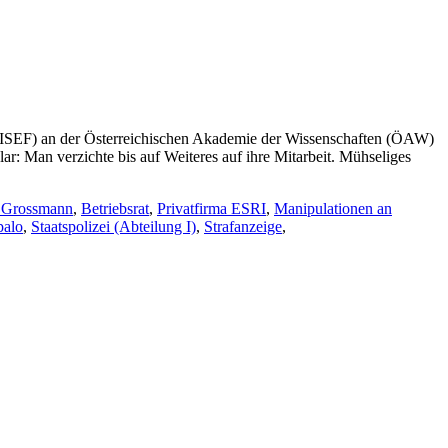
 (ISEF) an der Österreichischen Akademie der Wissenschaften (ÖAW)
ar: Man verzichte bis auf Weiteres auf ihre Mitarbeit. Mühseliges
r Grossmann
,
Betriebsrat
,
Privatfirma ESRI
,
Manipulationen an
palo
,
Staatspolizei (Abteilung I)
,
Strafanzeige
,