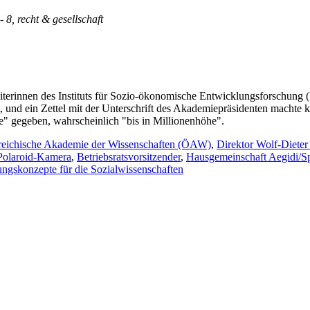
 - 8, recht & gesellschaft
iterinnen des Instituts für Sozio-ökonomische Entwicklungsforschung
 und ein Zettel mit der Unterschrift des Akademiepräsidenten machte kl
e" gegeben, wahrscheinlich "bis in Millionenhöhe".
reichische Akademie der Wissenschaften (ÖAW)
,
Direktor Wolf-Diete
Polaroid-Kamera
,
Betriebsratsvorsitzender
,
Hausgemeinschaft Aegidi/S
ngskonzepte für die Sozialwissenschaften