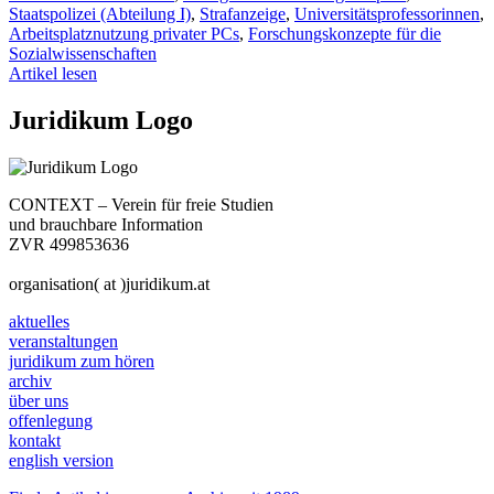
Staatspolizei (Abteilung I)
,
Strafanzeige
,
Universitätsprofessorinnen
,
Arbeitsplatznutzung privater PCs
,
Forschungskonzepte für die
Sozialwissenschaften
Artikel lesen
Juridikum Logo
CONTEXT – Verein für freie Studien
und brauchbare Information
ZVR 499853636
organisation( at )juridikum.at
aktuelles
veranstaltungen
juridikum zum hören
archiv
über uns
offenlegung
kontakt
english version