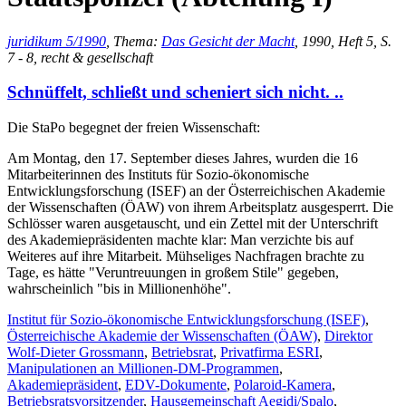
juridikum 5/1990
, Thema:
Das Gesicht der Macht
, 1990, Heft 5, S.
7 - 8, recht & gesellschaft
Schnüffelt, schließt und scheniert sich nicht. ..
Die StaPo begegnet der freien Wissenschaft:
Am Montag, den 17. September dieses Jahres, wurden die 16
Mitarbeiterinnen des Instituts für Sozio-ökonomische
Entwicklungsforschung (ISEF) an der Österreichischen Akademie
der Wissenschaften (ÖAW) von ihrem Arbeitsplatz ausgesperrt. Die
Schlösser waren ausgetauscht, und ein Zettel mit der Unterschrift
des Akademiepräsidenten machte klar: Man verzichte bis auf
Weiteres auf ihre Mitarbeit. Mühseliges Nachfragen brachte zu
Tage, es hätte "Veruntreuungen in großem Stile" gegeben,
wahrscheinlich "bis in Millionenhöhe".
Institut für Sozio-ökonomische Entwicklungsforschung (ISEF)
,
Österreichische Akademie der Wissenschaften (ÖAW)
,
Direktor
Wolf-Dieter Grossmann
,
Betriebsrat
,
Privatfirma ESRI
,
Manipulationen an Millionen-DM-Programmen
,
Akademiepräsident
,
EDV-Dokumente
,
Polaroid-Kamera
,
Betriebsratsvorsitzender
,
Hausgemeinschaft Aegidi/Spalo
,