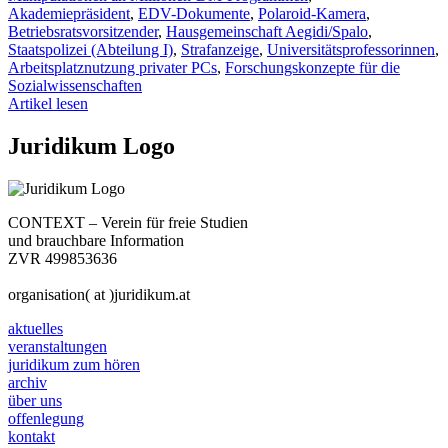
Akademiepräsident
,
EDV-Dokumente
,
Polaroid-Kamera
,
Betriebsratsvorsitzender
,
Hausgemeinschaft Aegidi/Spalo
,
Staatspolizei (Abteilung I)
,
Strafanzeige
,
Universitätsprofessorinnen
,
Arbeitsplatznutzung privater PCs
,
Forschungskonzepte für die
Sozialwissenschaften
Artikel lesen
Juridikum Logo
CONTEXT – Verein für freie Studien
und brauchbare Information
ZVR 499853636
organisation( at )juridikum.at
aktuelles
veranstaltungen
juridikum zum hören
archiv
über uns
offenlegung
kontakt