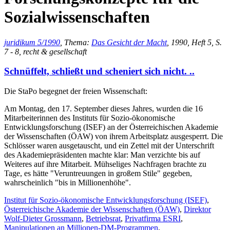
Sozialwissenschaften
juridikum 5/1990
, Thema:
Das Gesicht der Macht
, 1990, Heft 5, S.
7 - 8, recht & gesellschaft
Schnüffelt, schließt und scheniert sich nicht. ..
Die StaPo begegnet der freien Wissenschaft:
Am Montag, den 17. September dieses Jahres, wurden die 16
Mitarbeiterinnen des Instituts für Sozio-ökonomische
Entwicklungsforschung (ISEF) an der Österreichischen Akademie
der Wissenschaften (ÖAW) von ihrem Arbeitsplatz ausgesperrt. Die
Schlösser waren ausgetauscht, und ein Zettel mit der Unterschrift
des Akademiepräsidenten machte klar: Man verzichte bis auf
Weiteres auf ihre Mitarbeit. Mühseliges Nachfragen brachte zu
Tage, es hätte "Veruntreuungen in großem Stile" gegeben,
wahrscheinlich "bis in Millionenhöhe".
Institut für Sozio-ökonomische Entwicklungsforschung (ISEF)
,
Österreichische Akademie der Wissenschaften (ÖAW)
,
Direktor
Wolf-Dieter Grossmann
,
Betriebsrat
,
Privatfirma ESRI
,
Manipulationen an Millionen-DM-Programmen
,