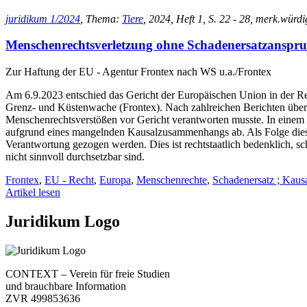
juridikum 1/2024
, Thema:
Tiere
, 2024, Heft 1, S. 22 - 28, merk.würdi
Menschenrechtsverletzung ohne Schadenersatzanspr
Zur Haftung der EU - Agentur Frontex nach WS u.a./Frontex
Am 6.9.2023 entschied das Gericht der Europäischen Union in der Re
Grenz- und Küstenwache (Frontex). Nach zahlreichen Berichten über 
Menschenrechtsverstößen vor Gericht verantworten musste. In einem r
aufgrund eines mangelnden Kausalzusammenhangs ab. Als Folge dieses 
Verantwortung gezogen werden. Dies ist rechtstaatlich bedenklich, s
nicht sinnvoll durchsetzbar sind.
Frontex
,
EU - Recht
,
Europa
,
Menschenrechte
,
Schadenersatz ; Kausa
Artikel lesen
Juridikum Logo
CONTEXT – Verein für freie Studien
und brauchbare Information
ZVR 499853636