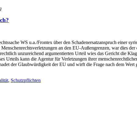
g
uch?
chtssache WS u.a./Frontex über den Schadenersatzanspruch einer syris
Menschenrechtsverletzungen an den EU-Außengrenzen, war dies der erst
echtlich unzureichend argumentierten Urteil wies das Gericht die Kla
Urteils kann die Agentur für Verletzungen ihrer menschenrechtlichen 
chadet der Glaubwürdigkeit der EU und wirft die Frage nach dem Wert 
lität
,
Schutzpflichten