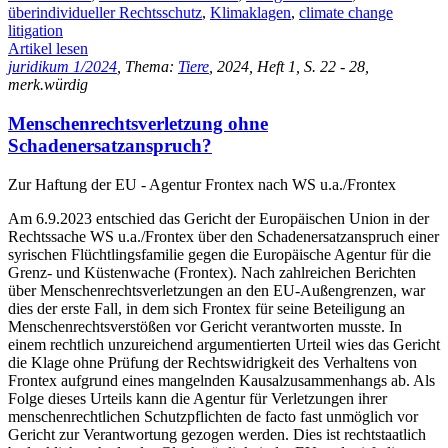
überindividueller Rechtsschutz
,
Klimaklagen
,
climate change
litigation
Artikel lesen
juridikum 1/2024
, Thema:
Tiere
, 2024, Heft 1, S. 22 - 28,
merk.würdig
Menschenrechtsverletzung ohne
Schadenersatzanspruch?
Zur Haftung der EU - Agentur Frontex nach WS u.a./Frontex
Am 6.9.2023 entschied das Gericht der Europäischen Union in der
Rechtssache WS u.a./Frontex über den Schadenersatzanspruch einer
syrischen Flüchtlingsfamilie gegen die Europäische Agentur für die
Grenz- und Küstenwache (Frontex). Nach zahlreichen Berichten
über Menschenrechtsverletzungen an den EU-Außengrenzen, war
dies der erste Fall, in dem sich Frontex für seine Beteiligung an
Menschenrechtsverstößen vor Gericht verantworten musste. In
einem rechtlich unzureichend argumentierten Urteil wies das Gericht
die Klage ohne Prüfung der Rechtswidrigkeit des Verhaltens von
Frontex aufgrund eines mangelnden Kausalzusammenhangs ab. Als
Folge dieses Urteils kann die Agentur für Verletzungen ihrer
menschenrechtlichen Schutzpflichten de facto fast unmöglich vor
Gericht zur Verantwortung gezogen werden. Dies ist rechtstaatlich