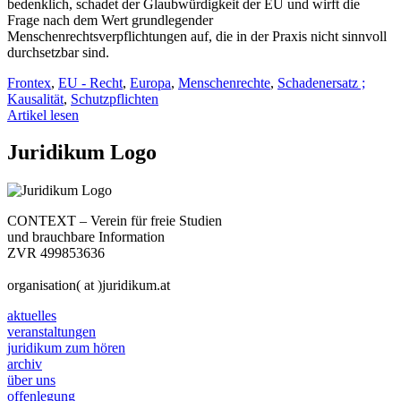
bedenklich, schadet der Glaubwürdigkeit der EU und wirft die
Frage nach dem Wert grundlegender
Menschenrechtsverpflichtungen auf, die in der Praxis nicht sinnvoll
durchsetzbar sind.
Frontex
,
EU - Recht
,
Europa
,
Menschenrechte
,
Schadenersatz ;
Kausalität
,
Schutzpflichten
Artikel lesen
Juridikum Logo
CONTEXT – Verein für freie Studien
und brauchbare Information
ZVR 499853636
organisation( at )juridikum.at
aktuelles
veranstaltungen
juridikum zum hören
archiv
über uns
offenlegung