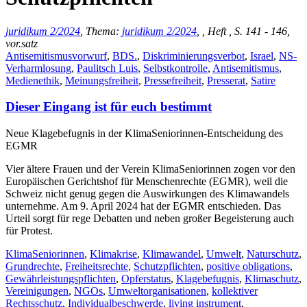
juridikum 2/2024
, Thema:
juridikum 2/2024
, , Heft , S. 141 - 146,
vor.satz
Antisemitismusvorwurf
,
BDS.
,
Diskriminierungsverbot
,
Israel
,
NS-
Verharmlosung
,
Paulitsch Luis
,
Selbstkontrolle
,
Antisemitismus
,
Medienethik
,
Meinungsfreiheit
,
Pressefreiheit
,
Presserat
,
Satire
Dieser Eingang ist für euch bestimmt
Neue Klagebefugnis in der KlimaSeniorinnen-Entscheidung des
EGMR
Vier ältere Frauen und der Verein KlimaSeniorinnen zogen vor den
Europäischen Gerichtshof für Menschenrechte (EGMR), weil die
Schweiz nicht genug gegen die Auswirkungen des Klimawandels
unternehme. Am 9. April 2024 hat der EGMR entschieden. Das
Urteil sorgt für rege Debatten und neben großer Begeisterung auch
für Protest.
KlimaSeniorinnen
,
Klimakrise
,
Klimawandel
,
Umwelt
,
Naturschutz
,
Grundrechte
,
Freiheitsrechte
,
Schutzpflichten
,
positive obligations
,
Gewährleistungspflichten
,
Opferstatus
,
Klagebefugnis
,
Klimaschutz
,
Vereinigungen
,
NGOs
,
Umweltorganisationen
,
kollektiver
Rechtsschutz
,
Individualbeschwerde
,
living instrument
,