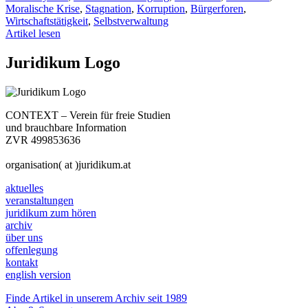
Moralische Krise
,
Stagnation
,
Korruption
,
Bürgerforen
,
Wirtschaftstätigkeit
,
Selbstverwaltung
Artikel lesen
Juridikum Logo
CONTEXT – Verein für freie Studien
und brauchbare Information
ZVR 499853636
organisation( at )juridikum.at
aktuelles
veranstaltungen
juridikum zum hören
archiv
über uns
offenlegung
kontakt
english version
Finde Artikel in unserem Archiv seit 1989