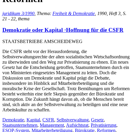
juridikum 3/1990
, Thema:
Freiheit & Demokratie
, 1990, Heft 3, S.
21 - 22, thema
Demokratie oder Kapital ·Hoffnung für die CSFR
STAATSBETRIEBE AMSCHEIDEWEG
Die CSFR steht vor der Herausforderung, die
Selbstverwaltungsrechte der alten sozialistischen Wirtschaftsordnung
zu überwinden und den Weg zur Privatisierung zu ebnen. Ein neues
Gesetz hat die Entscheidung getroffen, Staatsunternehmen durch ein
von Ministerien eingesetztes Management zu leiten. Doch die
Diskussion um Demokratie und Kapital prägt die Debatte,
insbesondere im Hinblick auf Mitarbeiterbeteiligung und die
moralische Krise der Gesellschaft. Trotz Bemühungen um Reformen
besteht weiterhin eine tiefe Skepsis gegenüber der Bürokratie und
Korruption. Die Zukunft hängt davon ab, ob die Menschen bereit
sind, sich aktiv an der Selbstverwaltung zu beteiligen und eine neue
Arbeitskultur zu schaffen.
Demokratie
,
Kapital
,
CSFR
,
Selbstverwaltung
,
Gesetz
,
Staatsunternehmen
,
Management
,
Aufsichtsrat
,
Privatisierung
,
ESOP-System
,
Mitarbeiterbeteiligung
,
Bürokratie
,
Reformen
,