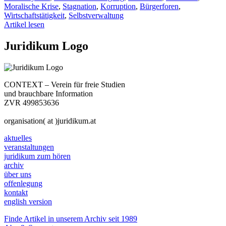
Moralische Krise
,
Stagnation
,
Korruption
,
Bürgerforen
,
Wirtschaftstätigkeit
,
Selbstverwaltung
Artikel lesen
Juridikum Logo
CONTEXT – Verein für freie Studien
und brauchbare Information
ZVR 499853636
organisation( at )juridikum.at
aktuelles
veranstaltungen
juridikum zum hören
archiv
über uns
offenlegung
kontakt
english version
Finde Artikel in unserem Archiv seit 1989