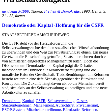
juridikum 3/1990
, Thema:
Freiheit & Demokratie
, 1990, Heft 3, S.
21 - 22, thema
Demokratie oder Kapital ·Hoffnung für die CSFR
STAATSBETRIEBE AMSCHEIDEWEG
Die CSFR steht vor der Herausforderung, die
Selbstverwaltungsrechte der alten sozialistischen Wirtschaftsordnung
zu überwinden und den Weg zur Privatisierung zu ebnen. Ein neues
Gesetz hat die Entscheidung getroffen, Staatsunternehmen durch ein
von Ministerien eingesetztes Management zu leiten. Doch die
Diskussion um Demokratie und Kapital prägt die Debatte,
insbesondere im Hinblick auf Mitarbeiterbeteiligung und die
moralische Krise der Gesellschaft. Trotz Bemühungen um Reformen
besteht weiterhin eine tiefe Skepsis gegenüber der Bürokratie und
Korruption. Die Zukunft hängt davon ab, ob die Menschen bereit
sind, sich aktiv an der Selbstverwaltung zu beteiligen und eine neue
Arbeitskultur zu schaffen.
Demokratie
,
Kapital
,
CSFR
,
Selbstverwaltung
,
Gesetz
,
Staatsunternehmen
,
Management
,
Aufsichtsrat
,
Privatisierung
,
ESOP-System
,
Mitarbeiterbeteiligung
,
Bürokratie
,
Reformen
,