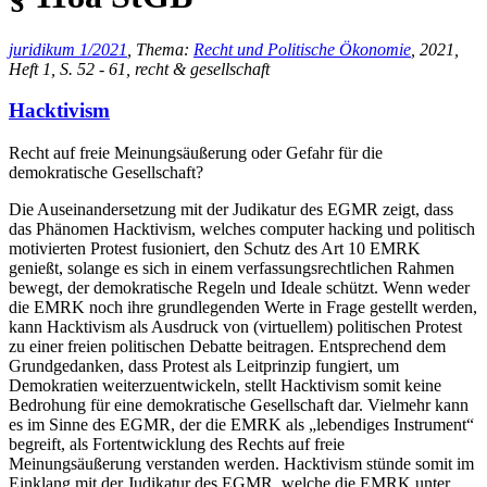
juridikum 1/2021
, Thema:
Recht und Politische Ökonomie
, 2021,
Heft 1, S. 52 - 61, recht & gesellschaft
Hacktivism
Recht auf freie Meinungsäußerung oder Gefahr für die
demokratische Gesellschaft?
Die Auseinandersetzung mit der Judikatur des EGMR zeigt, dass
das Phänomen Hacktivism, welches computer hacking und politisch
motivierten Protest fusioniert, den Schutz des Art 10 EMRK
genießt, solange es sich in einem verfassungsrechtlichen Rahmen
bewegt, der demokratische Regeln und Ideale schützt. Wenn weder
die EMRK noch ihre grundlegenden Werte in Frage gestellt werden,
kann Hacktivism als Ausdruck von (virtuellem) politischen Protest
zu einer freien politischen Debatte beitragen. Entsprechend dem
Grundgedanken, dass Protest als Leitprinzip fungiert, um
Demokratien weiterzuentwickeln, stellt Hacktivism somit keine
Bedrohung für eine demokratische Gesellschaft dar. Vielmehr kann
es im Sinne des EGMR, der die EMRK als „lebendiges Instrument“
begreift, als Fortentwicklung des Rechts auf freie
Meinungsäußerung verstanden werden. Hacktivism stünde somit im
Einklang mit der Judikatur des EGMR, welche die EMRK unter