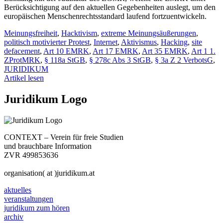
Berücksichtigung auf den aktuellen Gegebenheiten auslegt, um den
europäischen Menschenrechtsstandard laufend fortzuentwickeln.
Meinungsfreiheit
,
Hacktivism
,
extreme Meinungsäußerungen
,
politisch motivierter Protest
,
Internet
,
Aktivismus
,
Hacking
,
site
defacement
,
Art 10 EMRK
,
Art 17 EMRK
,
Art 35 EMRK
,
Art 1 1.
ZProtMRK
,
§ 118a StGB
,
§ 278c Abs 3 StGB
,
§ 3a Z 2 VerbotsG
,
JURIDIKUM
Artikel lesen
Juridikum Logo
CONTEXT – Verein für freie Studien
und brauchbare Information
ZVR 499853636
organisation( at )juridikum.at
aktuelles
veranstaltungen
juridikum zum hören
archiv