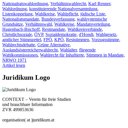
Nationalratswahlordnung
,
Verhältniswahlrecht
,
Karl Renner
,
Wahlordnung
,
konstituierende Nationalversammlung
,
Listenkoppelung
,
Wahlkreise
,
Wahlpflicht
,
jüdische Liste
,
Nationalratsmandate
,
Bundesverfassung
,
wahlsystemische
Grundsätze
,
Verhältniswahl
,
Wahlkreise
,
Mandatsverteilung
,
Hagenbach-Bischoff
,
Restmandate
,
Wahlkreisverbände
,
Christlichsoziale
,
ÖVP
,
Sozialdemokratie
,
d'Hondt
,
Wahlgesetz
,
amtlicher Stimmzettel
,
FPÖ
,
KPÖ
,
Reststimmen
,
Vorzugsstimme
,
Wahlrechtsdebatte
,
Grüne Alternative
,
Auslandsösterreicherwahlrecht
,
Wahlalter
,
fliegende
Wahlkommissionen
,
Wahlrecht für Inhaftierte
,
Stimmen in Mandate
,
NRWO 1971
Artikel lesen
Juridikum Logo
CONTEXT – Verein für freie Studien
und brauchbare Information
ZVR 499853636
organisation( at )juridikum.at