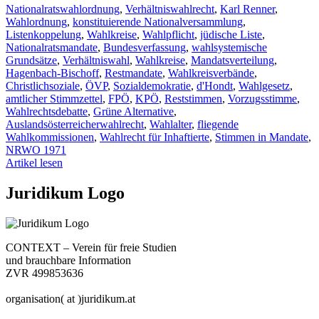
Nationalratswahlordnung
,
Verhältniswahlrecht
,
Karl Renner
,
Wahlordnung
,
konstituierende Nationalversammlung
,
Listenkoppelung
,
Wahlkreise
,
Wahlpflicht
,
jüdische Liste
,
Nationalratsmandate
,
Bundesverfassung
,
wahlsystemische
Grundsätze
,
Verhältniswahl
,
Wahlkreise
,
Mandatsverteilung
,
Hagenbach-Bischoff
,
Restmandate
,
Wahlkreisverbände
,
Christlichsoziale
,
ÖVP
,
Sozialdemokratie
,
d'Hondt
,
Wahlgesetz
,
amtlicher Stimmzettel
,
FPÖ
,
KPÖ
,
Reststimmen
,
Vorzugsstimme
,
Wahlrechtsdebatte
,
Grüne Alternative
,
Auslandsösterreicherwahlrecht
,
Wahlalter
,
fliegende
Wahlkommissionen
,
Wahlrecht für Inhaftierte
,
Stimmen in Mandate
,
NRWO 1971
Artikel lesen
Juridikum Logo
CONTEXT – Verein für freie Studien
und brauchbare Information
ZVR 499853636
organisation( at )juridikum.at