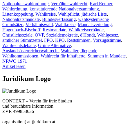
Nationalratswahlordnung
,
Verhältniswahlrecht
,
Karl Renner
,
Wahlordnung
,
konstituierende Nationalversammlung
,
Listenkoppelung
,
Wahlkreise
,
Wahlpflicht
,
jüdische Liste
,
Nationalratsmandate
,
Bundesverfassung
,
wahlsystemische
Grundsätze
,
Verhältniswahl
,
Wahlkreise
,
Mandatsverteilung
,
Hagenbach-Bischoff
,
Restmandate
,
Wahlkreisverbände
,
Christlichsoziale
,
ÖVP
,
Sozialdemokratie
,
d'Hondt
,
Wahlgesetz
,
amtlicher Stimmzettel
,
FPÖ
,
KPÖ
,
Reststimmen
,
Vorzugsstimme
,
Wahlrechtsdebatte
,
Grüne Alternative
,
Auslandsösterreicherwahlrecht
,
Wahlalter
,
fliegende
Wahlkommissionen
,
Wahlrecht für Inhaftierte
,
Stimmen in Mandate
,
NRWO 1971
Artikel lesen
Juridikum Logo
CONTEXT – Verein für freie Studien
und brauchbare Information
ZVR 499853636
organisation( at )juridikum.at