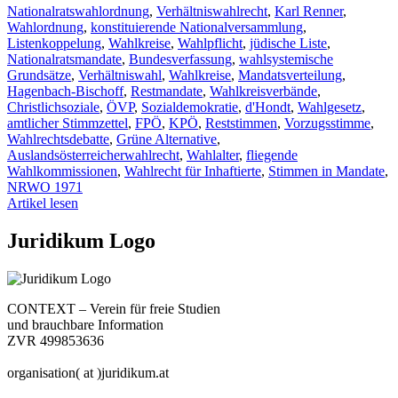
Nationalratswahlordnung
,
Verhältniswahlrecht
,
Karl Renner
,
Wahlordnung
,
konstituierende Nationalversammlung
,
Listenkoppelung
,
Wahlkreise
,
Wahlpflicht
,
jüdische Liste
,
Nationalratsmandate
,
Bundesverfassung
,
wahlsystemische
Grundsätze
,
Verhältniswahl
,
Wahlkreise
,
Mandatsverteilung
,
Hagenbach-Bischoff
,
Restmandate
,
Wahlkreisverbände
,
Christlichsoziale
,
ÖVP
,
Sozialdemokratie
,
d'Hondt
,
Wahlgesetz
,
amtlicher Stimmzettel
,
FPÖ
,
KPÖ
,
Reststimmen
,
Vorzugsstimme
,
Wahlrechtsdebatte
,
Grüne Alternative
,
Auslandsösterreicherwahlrecht
,
Wahlalter
,
fliegende
Wahlkommissionen
,
Wahlrecht für Inhaftierte
,
Stimmen in Mandate
,
NRWO 1971
Artikel lesen
Juridikum Logo
CONTEXT – Verein für freie Studien
und brauchbare Information
ZVR 499853636
organisation( at )juridikum.at